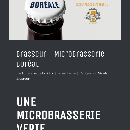
Brasseur – Microbrasserie
Boréal
Par
Uni-verre de la Bière
|
25 août 2020
|
Catégories :
Mardi
Brasseur
UNE
MICROBRASSERIE
VERTE