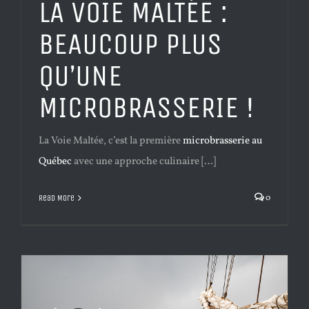
LA VOIE MALTÉE
:
BEAUCOUP PLUS
QU’UNE
MICROBRASSERIE !
La Voie Maltée, c’est la première
microbrasserie au
Québec
avec une approche culinaire […]
0
Read More