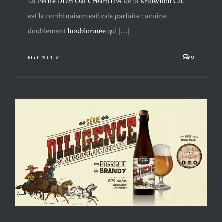
La
Petite DDH Oat Cream IPA
de la
Knowlton Co.
est la combinaison estivale parfaite : avoine
doublement
houblonnée
qui […]
0
Read More