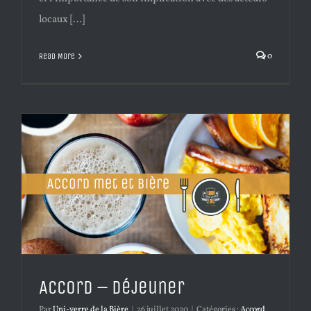
locaux […]
0
Read More
Accord – Déjeuner
Par
Uni-verre de la Bière
|
26 juillet 2020
|
Catégories :
Accord