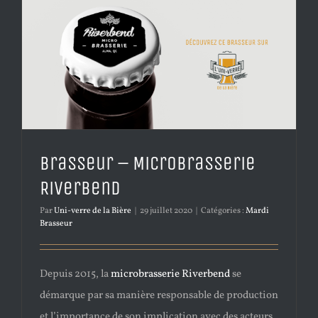
Brasseur – Microbrasserie
Riverbend
Par
Uni-verre de la Bière
|
29 juillet 2020
|
Catégories :
Mardi
Brasseur
Depuis 2015, la
microbrasserie Riverbend
se
démarque par sa manière responsable de production
et l’importance de son implication avec des acteurs