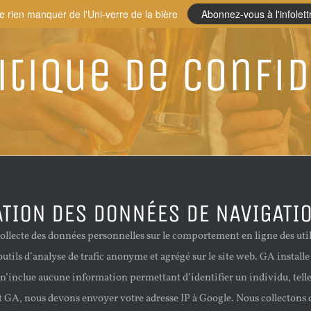
e rien manquer de l'Uni-verre de la bière
Abonnez-vous à l'infolett
itique de confid
ATION DES DONNÉES DE NAVIGATI
ollecte des données personnelles sur le comportement en ligne des util
utils d’analyse de trafic anonyme et agrégé sur le site web. GA install
i n’inclue aucune information permettant d’identifier un individu, tel
nt GA, nous devons envoyer votre adresse IP à Google. Nous collectons de