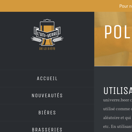
Skip
Pour n
to
content
Pol
ACCUEIL
UTILIS
NOUVEAUTÉS
univerre.beer c
utilisé comme o
BIÈRES
aléatoire et qu
etc. En utilisa
BRASSERIES