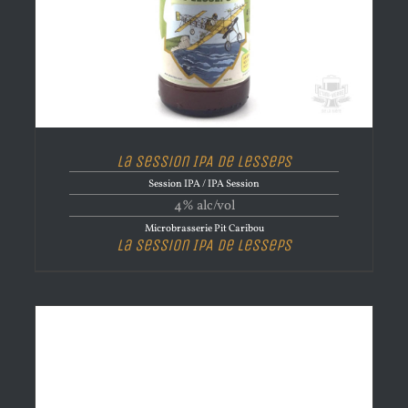
La Session IPA de Lesseps
Session IPA / IPA Session
4% alc/vol
Microbrasserie Pit Caribou
La Session IPA de Lesseps