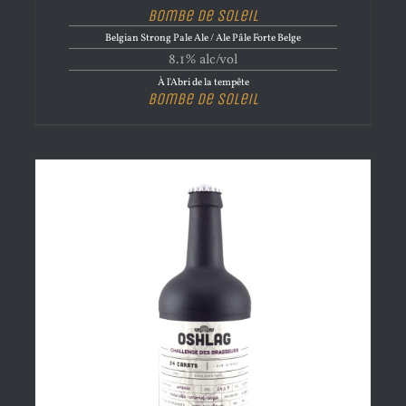
Bombe de Soleil
Belgian Strong Pale Ale / Ale Pâle Forte Belge
8.1% alc/vol
À l'Abri de la tempête
Bombe de Soleil