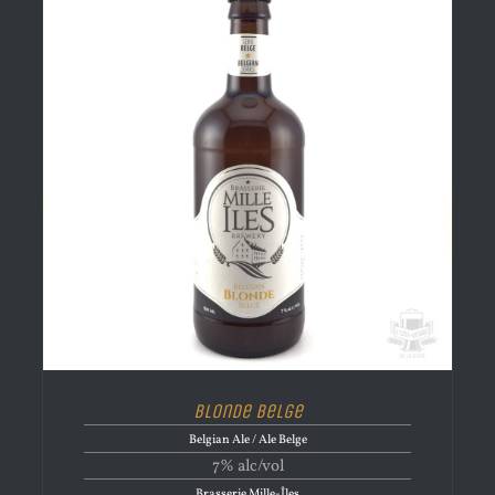
Blonde Belge
Belgian Ale / Ale Belge
7% alc/vol
Brasserie Mille-Îles