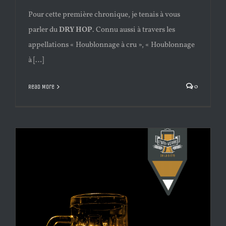
Pour cette première chronique, je tenais à vous
parler du
DRY HOP
. Connu aussi à travers les
appellations « Houblonnage à cru », « Houblonnage
à […]
0
Read More