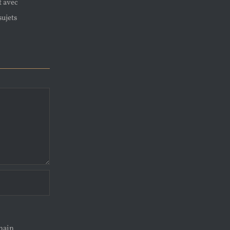
t avec
sujets
chain