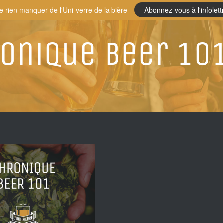
e rien manquer de l'Uni-verre de la bière
Abonnez-vous à l'infolett
onique Beer 101