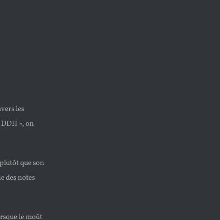
avers les
« DDH », on
 plutôt que son
ne des notes
orsque le moût