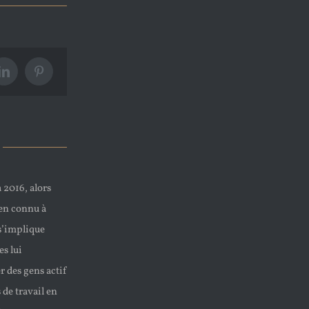
LinkedIn
Pinterest
 2016, alors
ien connu à
 s’implique
s lui
r des gens actif
 de travail en