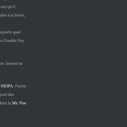
ion) qu’il
es à la bière,
importe quel
 au Double Dry
x: laissez sa
e
NEIPA
. Parmi
part des
dant la
Mr. Poe