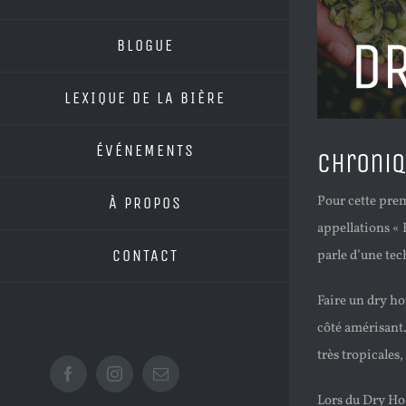
BLOGUE
LEXIQUE DE LA BIÈRE
ÉVÉNEMENTS
Chroniq
Pour cette prem
À PROPOS
appellations «
CONTACT
parle d’une tec
Faire un dry ho
côté amérisant.
très tropicale
Facebook
Instagram
Email
Lors du Dry Hop