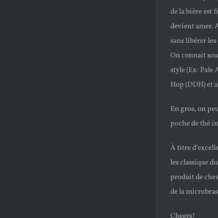
de la bière est 
devient amer. A
sans libérer le
On connait souv
style (Ex: Pale
Hop (DDH) et a
En gros, on peu
poche de thé in
À titre d’excel
les classique d
produit de che
de la microbras
Cheers!