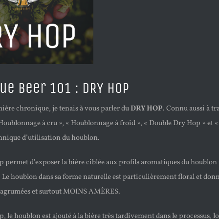
ue Beer 101 : DRY HOP
ière chronique, je tenais à vous parler du
DRY HOP
. Connu aussi à tr
 Houblonnage à cru », « Houblonnage à froid », « Double Dry Hop » et 
hnique d’utilisation du houblon.
p permet d’exposer la bière ciblée aux profils aromatiques du houblon
 Le houblon dans sa forme naturelle est particulièrement floral et don
s, agrumées et surtout MOINS AMÈRES.
, le houblon est ajouté à la bière très tardivement dans le processus, l