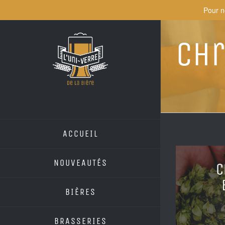
Skip
Pour n
to
content
Chr
ACCUEIL
View
NOUVEAUTÉS
Larger
Image
BIÈRES
BRASSERIES