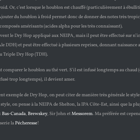
froid. Or, c’est lorsque le houblon est chauffé (particulièrement à ébullit
jouter du houblon à froid permet donc de donner des notes très tropical
s composés amérisants (acides alpha pour les très connaissant).
ent le Dry Hop appliqué aux NEIPA, mais il peut être effectué sur n’
 Ale DDH) et peut être effectué à plusieurs reprises, donnant naissance
u Triple Dry Hop (TDH).
t comparer le houblon au thé vert. S’il est infusé longtemps au chaud (e
fusé trop longtemps), il devient amer.
lent exemple de Dry Hop, on peut citer de manière très générale le styl
u style, on pense à la NEIPA de Shelton, la IPA Côte-Est, ainsi que la plu
z
Bas-Canada
,
Brewskey
, Sir John et
Messorem
. Ma préférée est cepen
serie la
Pécheresse
!