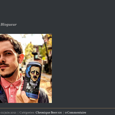
 Blogueur
02 juin 2021
|
Catégories :
Chronique Beer 101
|
0 Commentaire