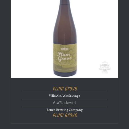
Plum Grove
Wild Ale / Ale Sauvage
6.2% alc/vol
Bench Brewing Company
Plum Grove