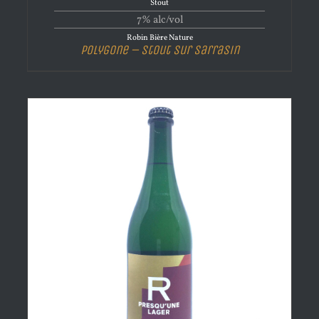
Stout
7% alc/vol
Robin Bière Nature
Polygone – Stout Sur Sarrasin