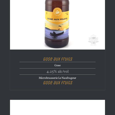
Gose aux fruits
Gose
4.25% alc/vol
Microbrasserie Le Naufrageur
Gose aux fruits