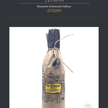
3.4% alc/vol
Brasserie Artisanale Gallicus
Origami