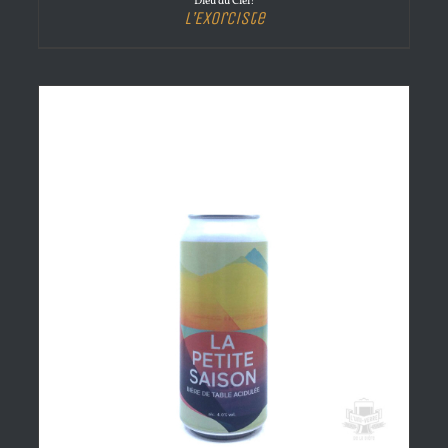
Dieu du Ciel!
L’Exorciste