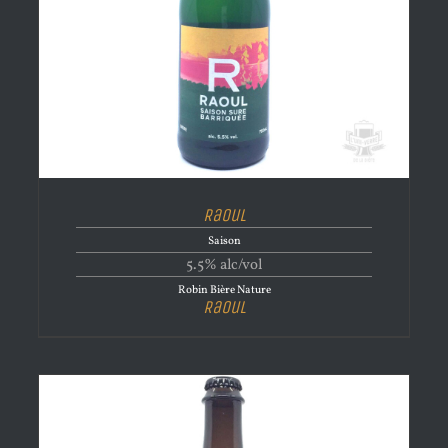
Raoul
Saison
5.5% alc/vol
Robin Bière Nature
Raoul