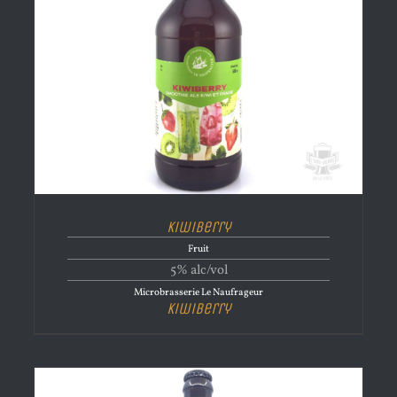
KiwiBerry
Fruit
5% alc/vol
Microbrasserie Le Naufrageur
KiwiBerry