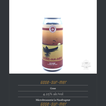
Gose-sur-mer
Gose
4.25% alc/vol
Microbrasserie Le Naufrageur
Gose-sur-mer