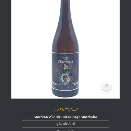
L’Exorciste
American Wild Ale / Ale Sauvage Américaine
5% alc/vol