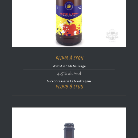
Ploye à trou
Wild Ale / Ale Sauvage
4.5% alc/vol
Microbrasserie Le Naufrageur
Ploye à trou