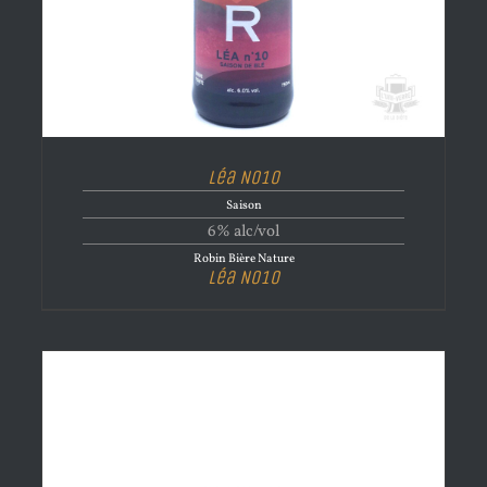
Léa No10
Saison
6% alc/vol
Robin Bière Nature
Léa No10