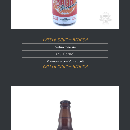
Kettle Sour – Brunch
Berliner weisse
3% alc/vol
Microbrasserie Vox Populi
Kettle Sour – Brunch