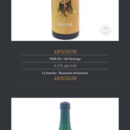
Abricotine
Wild Ale / Ale Sauvage
6.7% alc/vol
La Souche - Brasserie Artisanale
Abricotine