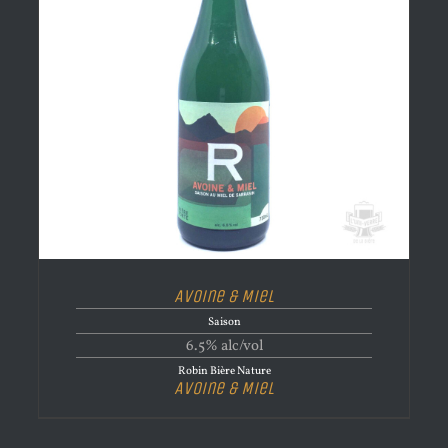
Avoine & Miel
Saison
6.5% alc/vol
Robin Bière Nature
Avoine & Miel