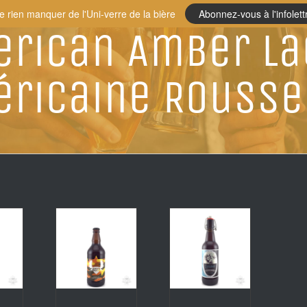
e rien manquer de l'Uni-verre de la bière
Abonnez-vous à l'infolett
rican Amber Lag
ricaine Rousse