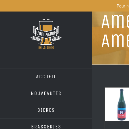
Skip
Pour n
to
Ame
content
Amé
ACCUEIL
NOUVEAUTÉS
BIÈRES
BRASSERIES