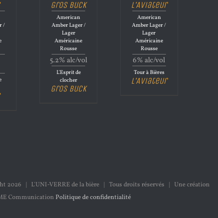
Gros Buck
L’Aviateur
American
American
 /
Amber Lager /
Amber Lager /
Lager
Lager
e
Américaine
Américaine
Rousse
Rousse
5.2% alc/vol
6% alc/vol
L'Esprit de
Tour à Bières
L’Aviateur
e
clocher
Gros Buck
ght
2026 | L'UNI-VERRE de la bière | Tous droits réservés | Une création
ME Communication
Politique de confidentialité