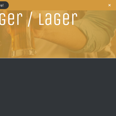
re!
er / Lager