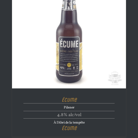
Écume
Pilsner
4.8% alc/vol
À l'Abri de la tempête
Écume