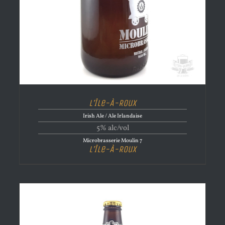
L’Île-À-Roux
Irish Ale / Ale Irlandaise
5% alc/vol
Microbrasserie Moulin 7
L’Île-À-Roux