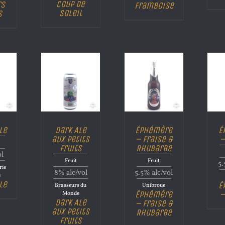
Coup de
rs
Framboise
Soleil
s
le
Dark Ale
Éphémère
É
aux Petits
– Fraise &
–
Fruits
Rhubarbe
ol
Fruit
Fruit
5.
rie
8% alc/vol
5.5% alc/vol
e
le
É
Brasseurs du
Unibroue
Éphémère
–
Monde
Dark Ale
– Fraise &
aux Petits
Rhubarbe
Fruits