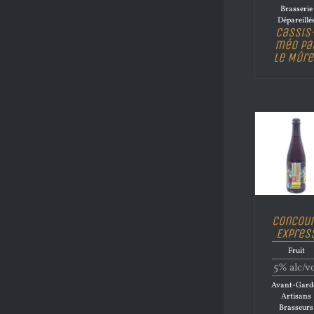
Brasserie
Dépareillé
Cassis
méo pa
le Mûre
Concou
Expres
Fruit
5% alc/v
Avant-Garde
Artisans
Brasseurs