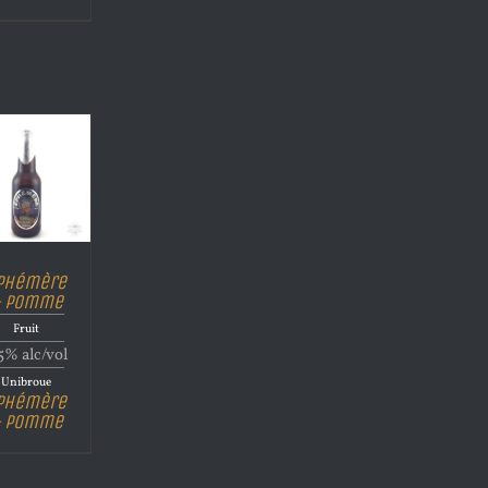
phémère
 Pomme
Fruit
5% alc/vol
Unibroue
phémère
 Pomme