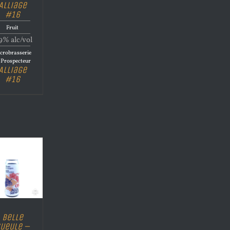
Alliage
#16
Fruit
9% alc/vol
crobrasserie
 Prospecteur
Alliage
#16
Belle
ueule –