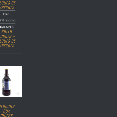
leurs et
Vergers
Fruit
2% alc/vol
rasseurs RJ
Belle
ueule –
leurs et
Vergers
Blanche
aux
mûres