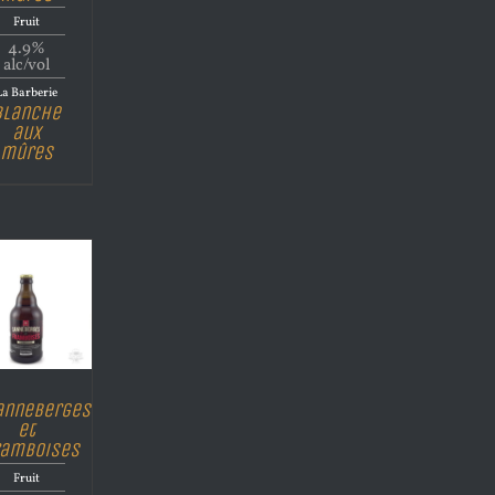
Fruit
4.9%
alc/vol
La Barberie
Blanche
aux
mûres
anneberges
et
ramboises
Fruit