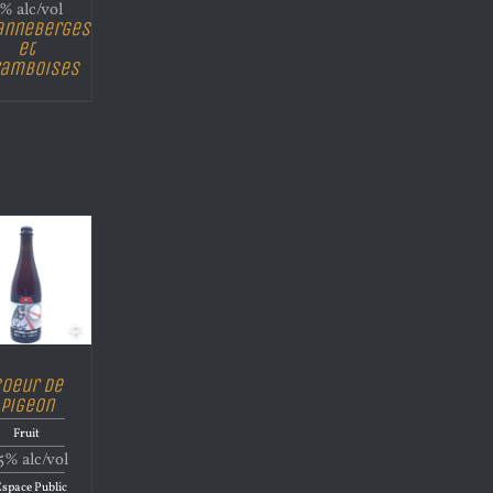
% alc/vol
anneberges
et
ramboises
oeur de
Pigeon
Fruit
5% alc/vol
Espace Public