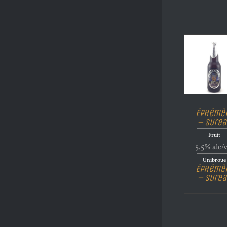
Éphémè
– Surea
Fruit
5.5% alc/
Unibroue
Éphémè
– Surea