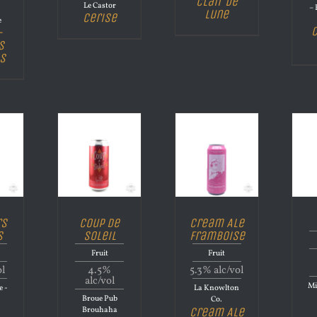
Clair de
Le Castor
– 
lune
Cerise
e
C
-
s
s
rs
Coup de
Cream Ale
s
Soleil
Framboise
Fruit
Fruit
ol
4.5%
5.3% alc/vol
alc/vol
Mi
 -
La Knowlton
Broue Pub
Co.
Cream Ale
Brouhaha