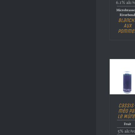
6.1% alc/
Microbrasse
Riverben
Blanch
Aux
Pomme
Cassis
méo pa
le Mûre
Fruit
5% alc/v