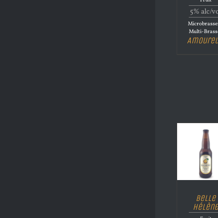
Fruit
5% alc/v
Microbrasse
Multi-Brass
Amoure
Belle
Hélèn