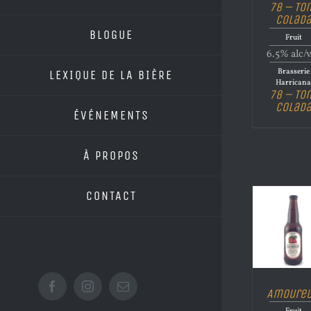
78 – To
Colad
BLOGUE
Fruit
6.5% alc/
Brasserie
LEXIQUE DE LA BIÈRE
Harrican
78 – To
Colad
ÉVÉNEMENTS
À PROPOS
CONTACT
Facebook
Instagram
Email
Amoure