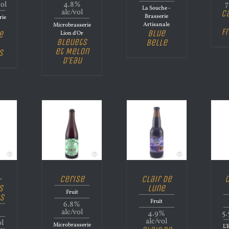
vol
4.8%
7
La Souche -
alc/vol
C
Brasserie
rie
Artisanale
Microbrasserie
d
F
Blue
e
Lion d'Or
Bleuets
Belle
et Melon
s
d’Eau
-
Cerise
Clair de
C
s
lune
Fruit
s
Fruit
6.8%
alc/vol
4.9%
5.
alc/vol
ol
Microbrasserie
L'