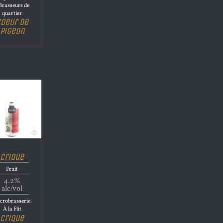
Brasseurs de
quartier
oeur de
Pigeon
Crique
Fruit
4.2%
alc/vol
crobrasserie
À la Fût
Crique