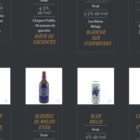
Fruit
Fruit
ol
4.5%
alc/vol
5.5% alc/vol
rie
L'Espace Public
es
Les Bières
– Brasseurs de
Béluga
quartier
e
Blanche
Bière de
aux
vacances
framboises
e
Bleuets
Blue
C
et Melon
Belle
s
d’Eau
F
Fruit
Fruit
5% alc/vol