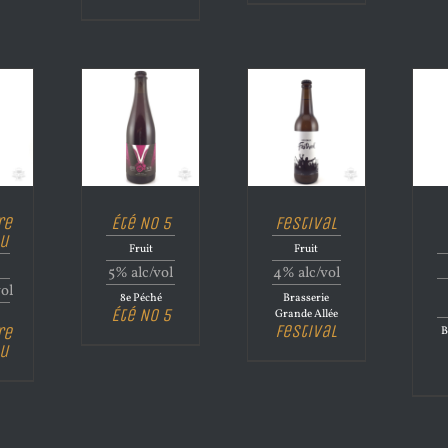
re
Été No 5
Festival
u
Fruit
Fruit
5% alc/vol
4% alc/vol
vol
8e Péché
Brasserie
Été No 5
Grande Allée
Festival
re
B
u