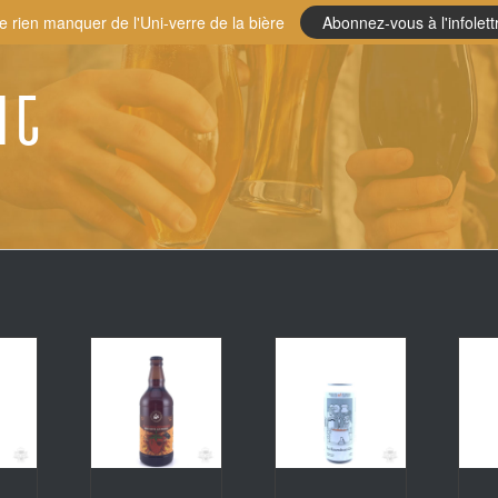
e rien manquer de l'Uni-verre de la bière
Abonnez-vous à l'infolett
it