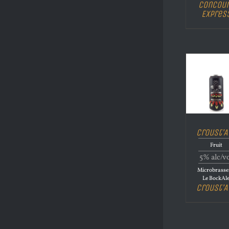
Concou
Expres
Croust’A
Fruit
5% alc/v
Microbrasse
Le BockAl
Croust’A