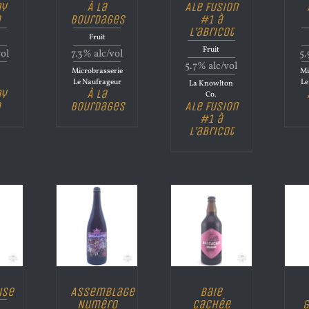
ny
À la
Ale Fusion
a
Bourdages
#1 à
l’abricot
Fruit
Fruit
vol
7.3% alc/vol
5.
5.7% alc/vol
Microbrasserie
Mi
a
Le Naufrageur
Le
La Knowlton
ny
À la
Co.
a
Bourdages
Ale Fusion
#1 à
l’abricot
use
Assemblage
Baie
Numéro
Cachée
G