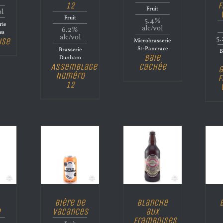
12
F
Fruit
ol
Fruit
5.4%
rie
alc/vol
6.2%
es
alc/vol
5.
use
Microbrasserie
St-Pancrace
Brasserie
B
Baie
Dunham
Assemblage
Cachée
G
Numéro
F
12
Bière de
Blanche
e
vacances
aux
framboises