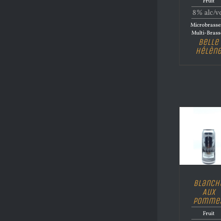
Fruit
8% alc/v
Microbrasse
Multi-Brass
Belle
Hélèn
Blanch
Aux
Pomme
Fruit