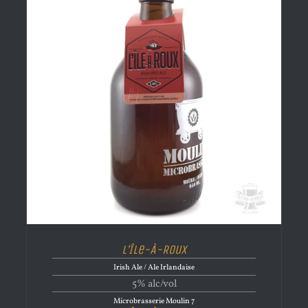
L’Île-À-Roux
Irish Ale / Ale Irlandaise
5% alc/vol
Microbrasserie Moulin 7