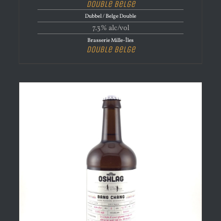
Double Belge
Dubbel / Belge Double
7.3% alc/vol
Brasserie Mille-Îles
Double Belge