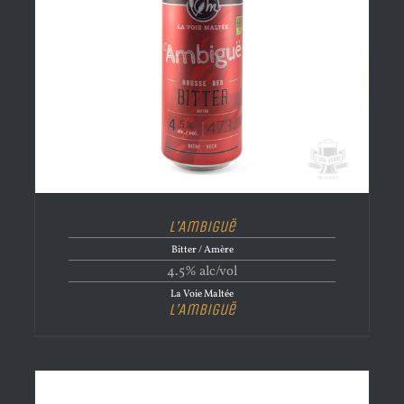
L’Ambiguë
Bitter / Amère
4.5% alc/vol
La Voie Maltée
L’Ambiguë