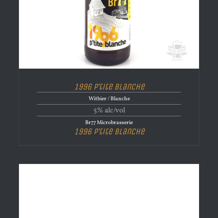
1996 P’tite Blanche
Witbier / Blanche
5% alc/vol
Br77 Microbrasserie
1996 P’tite Blanche