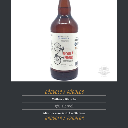
Bécycle A Pédales
Witbier / Blanche
5% alc/vol
Microbrasserie du Lac St-Jean
Bécycle A Pédales