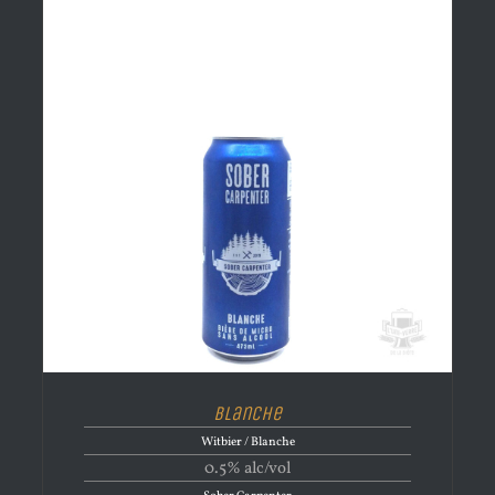
Blanche
Witbier / Blanche
0.5% alc/vol