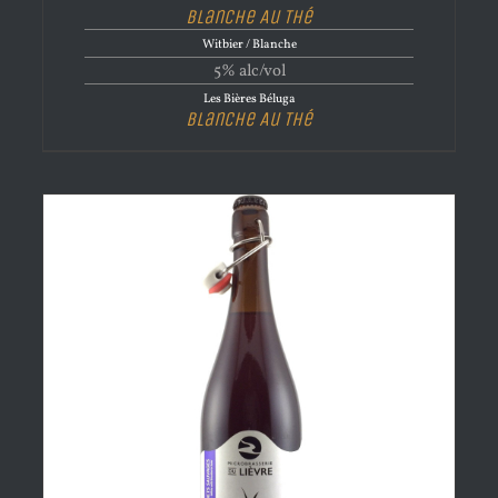
Blanche Au Thé
Witbier / Blanche
5% alc/vol
Les Bières Béluga
Blanche Au Thé