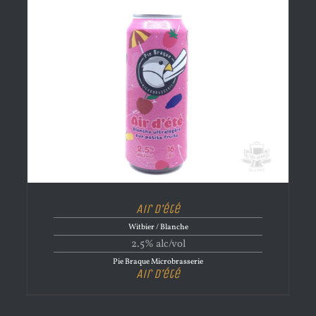
Air d’été
Witbier / Blanche
2.5% alc/vol
Pie Braque Microbrasserie
Air d’été