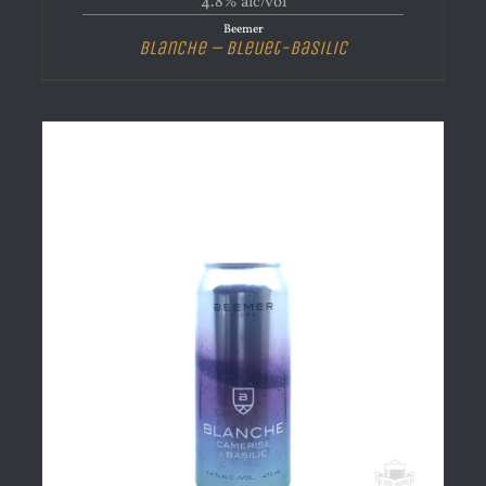
4.8% alc/vol
Beemer
Blanche – Bleuet-Basilic