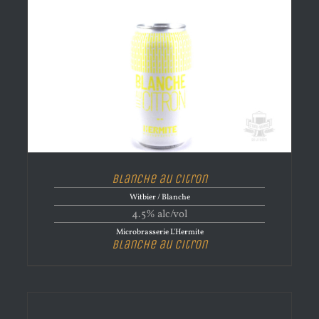
Blanche au Citron
Witbier / Blanche
4.5% alc/vol
Microbrasserie L'Hermite
Blanche au Citron