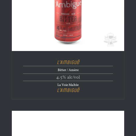
L’Ambiguë
Bitter / Amère
4.5% alc/vol
La Voie Maltée
L’Ambiguë