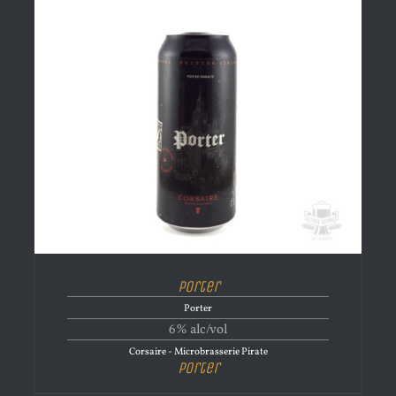
Porter
Porter
6% alc/vol
Corsaire - Microbrasserie Pirate
Porter