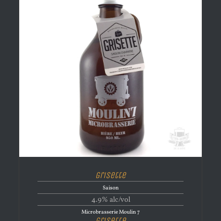
Grisette
Saison
4.9% alc/vol
Microbrasserie Moulin 7
Grisette