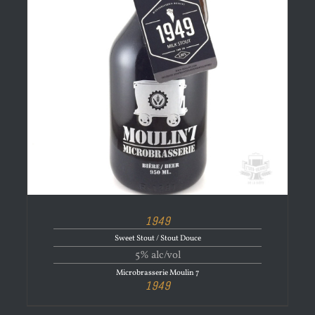
1949
Sweet Stout / Stout Douce
5% alc/vol
Microbrasserie Moulin 7
1949