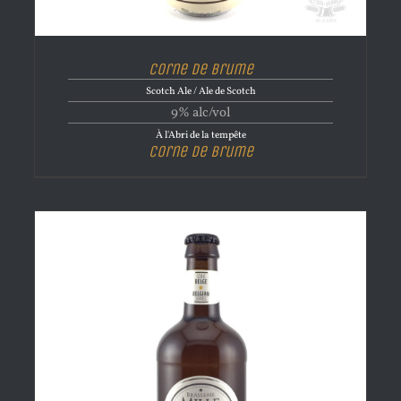
Corne de brume
Scotch Ale / Ale de Scotch
9% alc/vol
À l'Abri de la tempête
Corne de brume