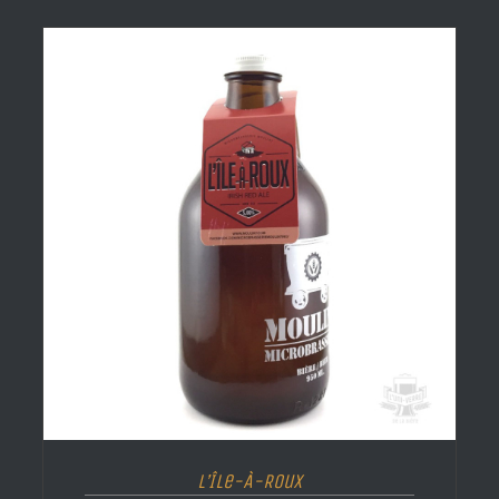
L’Île-À-Roux