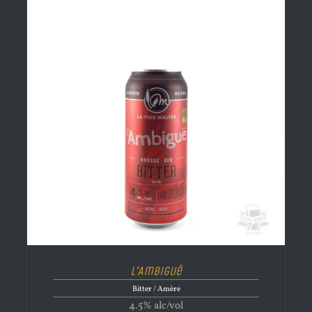
L’Ambiguë
Bitter / Amère
4.5% alc/vol