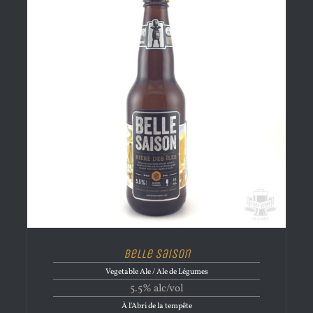
Belle Saison
Vegetable Ale / Ale de Légumes
5.5% alc/vol
À l'Abri de la tempête