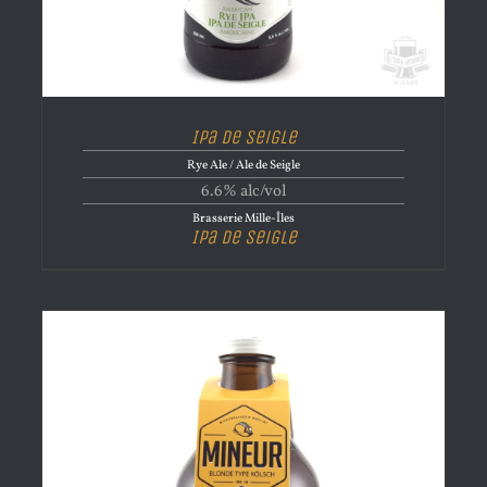
Ipa de Seigle
Rye Ale / Ale de Seigle
6.6% alc/vol
Brasserie Mille-Îles
Ipa de Seigle