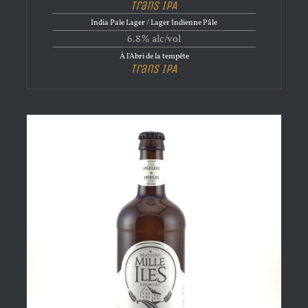
Trans IPA
India Pale Lager / Lager Indienne Pâle
6.8% alc/vol
À l'Abri de la tempête
Trans IPA