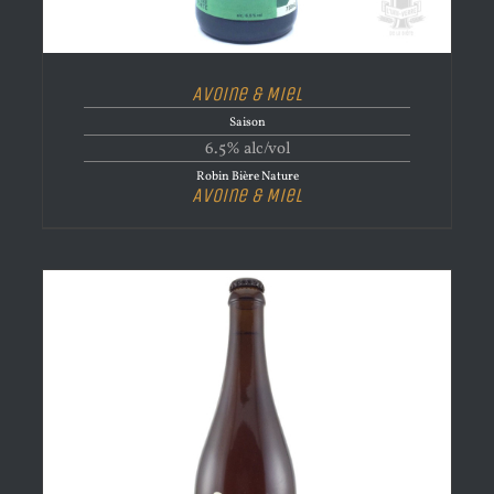
Avoine & Miel
Saison
6.5% alc/vol
Robin Bière Nature
Avoine & Miel