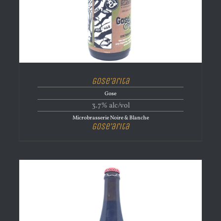
Gose’arita
Gose
3.7% alc/vol
Microbrasserie Noire & Blanche
Gose’arita