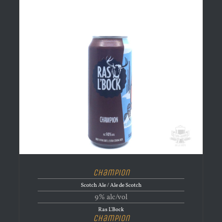
Champion
Scotch Ale / Ale de Scotch
9% alc/vol
Ras L'Bock
Champion