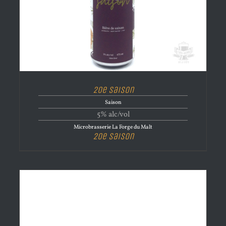
20e Saison
Saison
5% alc/vol
Microbrasserie La Forge du Malt
20e Saison