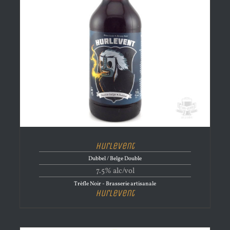
Hurlevent
Dubbel / Belge Double
7.5% alc/vol
Trèfle Noir - Brasserie artisanale
Hurlevent