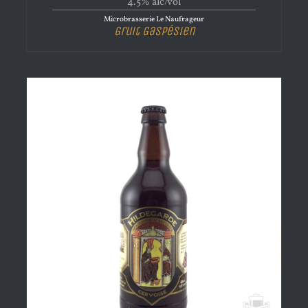
4.5% alc/vol
Microbrasserie Le Naufrageur
Gruit Gaspésien