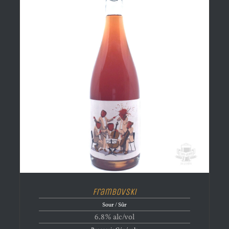
Frambovski
Sour / Sûr
6.8% alc/vol