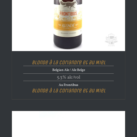
Blonde à la Coriandre et au Miel
Belgian Ale / Ale Belge
5.3% alc/vol
Au Frontibus
Blonde à la Coriandre et au Miel