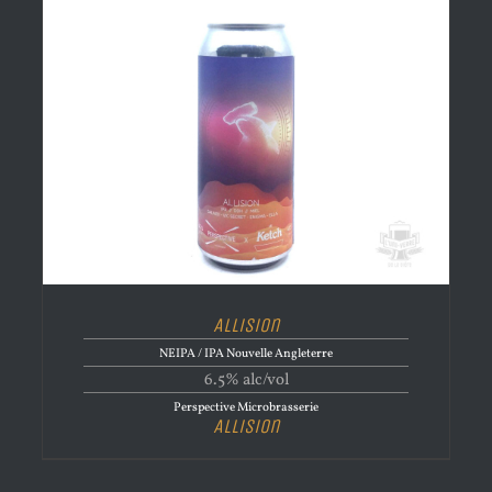
Allision
NEIPA / IPA Nouvelle Angleterre
6.5% alc/vol
Perspective Microbrasserie
Allision