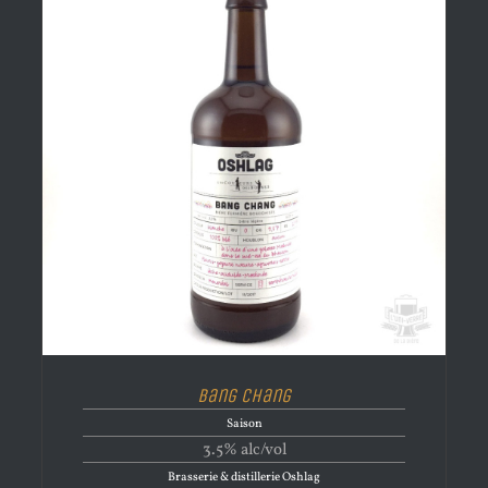
Bang Chang
Saison
3.5% alc/vol
Brasserie & distillerie Oshlag