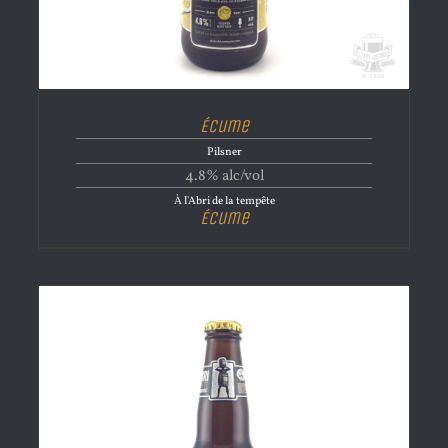
Écume
Pilsner
4.8% alc/vol
À l'Abri de la tempête
Écume