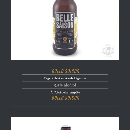
Belle Saison
Vegetable Ale / Ale de Légumes
5.5% alc/vol
À l'Abri de la tempête
Belle Saison