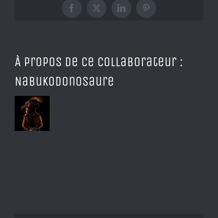
artisanale
Facebook
X
LinkedIn
Pinterest
À propos de ce collaborateur :
Nabukodonosaure