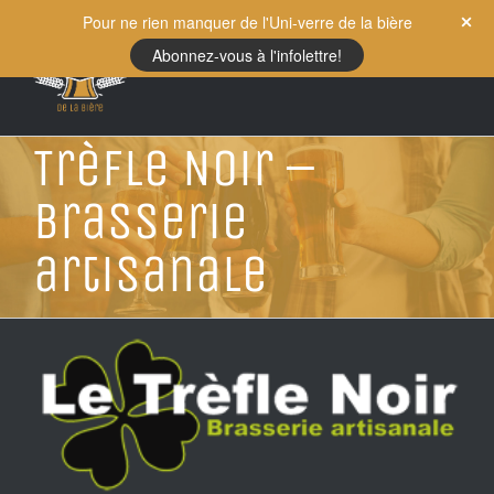
Skip
Pour ne rien manquer de l'Uni-verre de la bière
to
Abonnez-vous à l'infolettre!
content
Trèfle Noir –
Brasserie
artisanale
View
Larger
Image