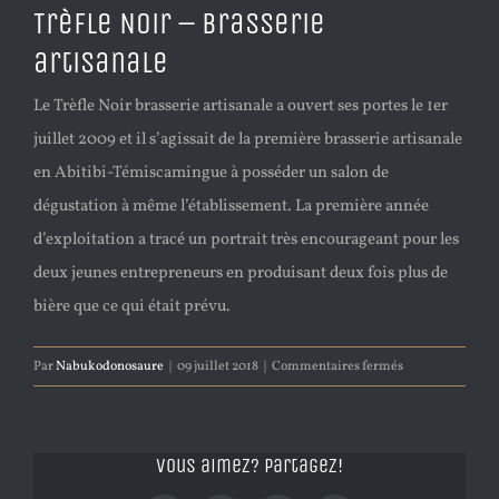
Trèfle Noir – Brasserie
artisanale
Le Trèfle Noir brasserie artisanale a ouvert ses portes le 1er
juillet 2009 et il s’agissait de la première brasserie artisanale
en Abitibi-Témiscamingue à posséder un salon de
dégustation à même l’établissement. La première année
d’exploitation a tracé un portrait très encourageant pour les
deux jeunes entrepreneurs en produisant deux fois plus de
bière que ce qui était prévu.
sur
Par
Nabukodonosaure
|
09 juillet 2018
|
Commentaires fermés
Trèfle
Noir
–
Vous aimez? Partagez!
Brasserie