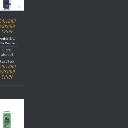
Collabo
Yakima
Chief
ouble IPA /
IPA Double
8.2%
alc/vol
Ras L'Bock
Collabo
Yakima
Chief