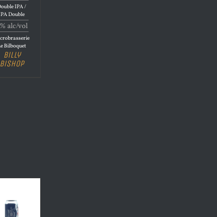
ouble IPA /
IPA Double
% alc/vol
crobrasserie
e Bilboquet
Billy
Bishop