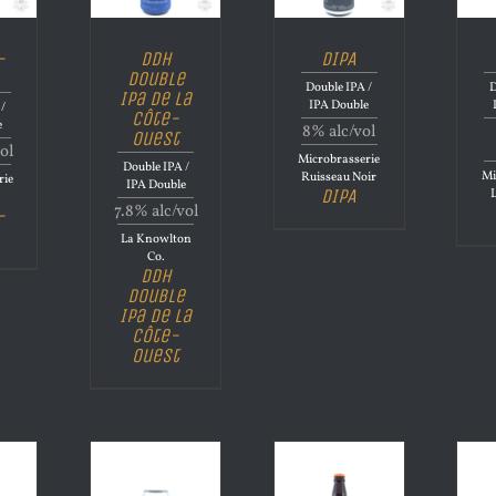
-
DDH
DIPA
Double
Double IPA /
D
Ipa de la
IPA Double
/
Côte-
e
8% alc/vol
ouest
ol
Microbrasserie
Double IPA /
Mi
Ruisseau Noir
rie
IPA Double
DIPA
7.8% alc/vol
-
La Knowlton
Co.
DDH
Double
Ipa de la
Côte-
ouest