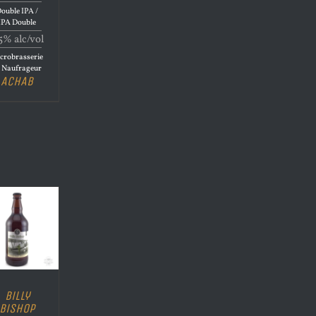
ouble IPA /
IPA Double
5% alc/vol
crobrasserie
 Naufrageur
ACHAB
Billy
Bishop