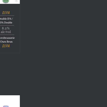
DIPA
ouble IPA /
IPA Double
8.2%
alc/vol
crobrasserie
L'Ours Brun
DIPA