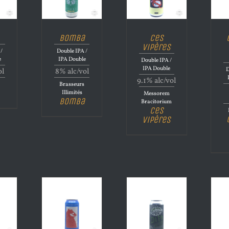
Bomba
Ces
Vipères
/
Double IPA /
e
IPA Double
Double IPA /
IPA Double
D
ol
8% alc/vol
9.1% alc/vol
Brasseurs
Illimités
Messorem
Bomba
Bracitorium
Ces
Vipères