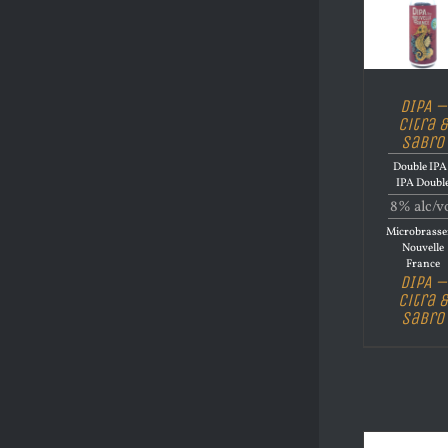
DIPA –
Citra &
Sabro
Double IPA 
IPA Doubl
8% alc/v
Microbrasse
Nouvelle
France
DIPA –
Citra &
Sabro