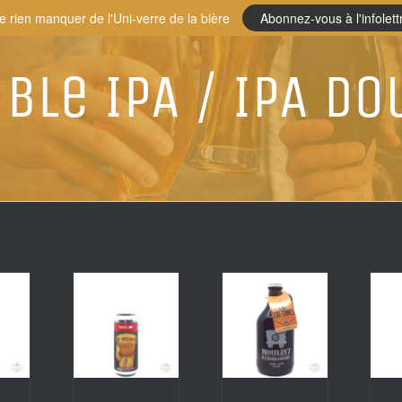
e rien manquer de l'Uni-verre de la bière
Abonnez-vous à l'infolett
ble IPA / IPA Do