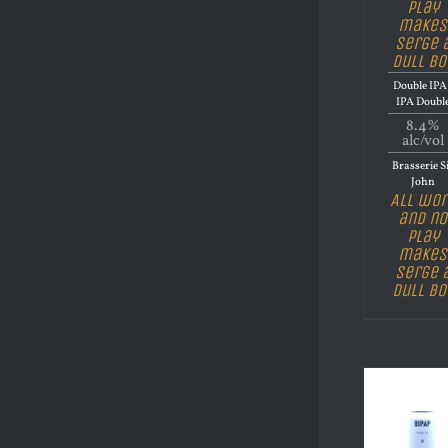
play
makes
Serge 
dull bo
Double IPA 
IPA Doubl
8.4%
alc/vol
Brasserie S
John
All wor
and no
play
makes
Serge 
dull bo