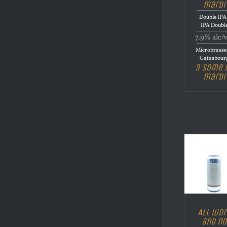
mardi
Double IPA 
IPA Doubl
7.9% alc/
Microbrasse
Gainsbour
3 Some 
mardi
All wor
and no