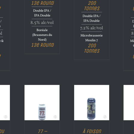
13e Round
200
e
Tonnes
Double IPA /
IPA Double
Double IPA /
IPA Double
/
D
8.5% alc/vol
e
7.2% alc/vol
Boréale
ol
8
(Brasseurs du
Microbrasserie
Nord)
Moulin 7
e &
Mi
13e Round
200
Tonnes
e
du
77 –
À Foison