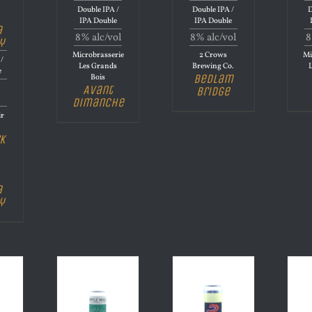
Double IPA /
Double IPA /
D
IPA Double
IPA Double
a
8% alc/vol
8% alc/vol
8
y
Microbrasserie
2 Crows
Mi
/
Les Grands
Brewing Co.
L
e
Bedlam
Bois
Avant
Bridge
Dimanche
ir
k
a
y