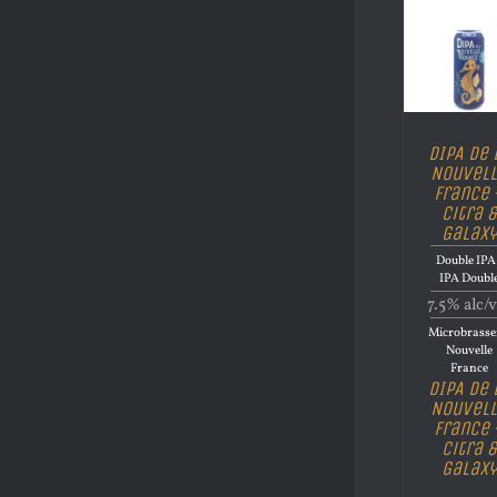
DIPA De 
Nouvel
France 
Citra &
Galaxy
Double IPA 
IPA Doubl
7.5% alc/v
Microbrasse
Nouvelle
France
DIPA De 
Nouvel
France 
Citra &
Galaxy