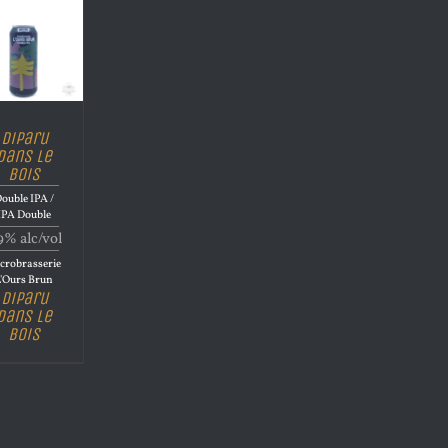
Diparu
dans le
bois
ouble IPA /
IPA Double
9% alc/vol
crobrasserie
L'Ours Brun
Diparu
dans le
bois