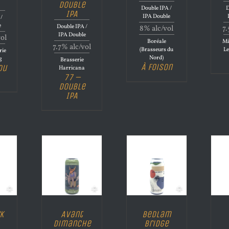
Double
Double IPA /
D
IPA
IPA Double
/
e
Double IPA /
8% alc/vol
7.
IPA Double
vol
Boréale
Mi
7.7% alc/vol
(Brasseurs du
Le
rie
Nord)
g
Brasserie
À Foison
du
Harricana
77 –
Double
IPA
k
Avant
Bedlam
Dimanche
Bridge