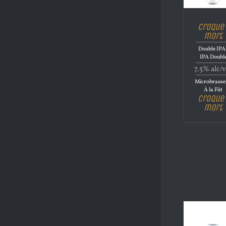
Croque
mort
Double IPA 
IPA Doubl
7.5% alc/v
Microbrasse
À la Fût
Croque
mort