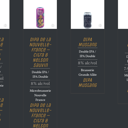
La
Dipa de la
DIPA
le
Nouvelle-
Mustang
–
France –
Double IPA /
Citra &
IPA Double
D
Nelson
8% alc/vol
Sauvin
/
7.
Brasserie
e
Double IPA /
Grande Allée
Mi
IPA Double
ol
DIPA
8% alc/vol
Mustang
rie
Microbrasserie
Nouvelle
La
France
le
Dipa de la
–
Nouvelle-
France –
Citra &
Nelson