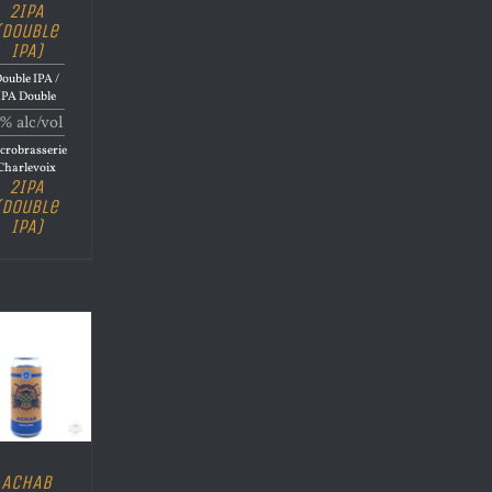
2IPA
(Double
IPA)
ouble IPA /
IPA Double
% alc/vol
crobrasserie
Charlevoix
2IPA
(Double
IPA)
ACHAB