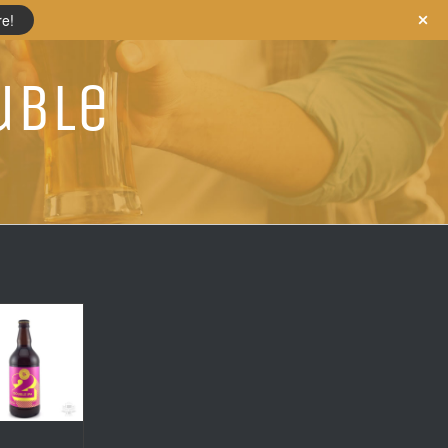
re!
uble