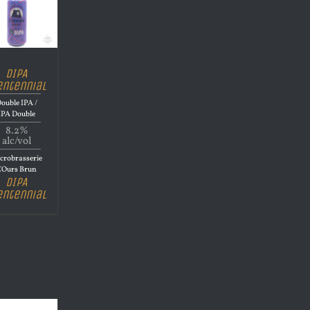
DIPA
entennial
ouble IPA /
IPA Double
8.2%
alc/vol
crobrasserie
L'Ours Brun
DIPA
entennial