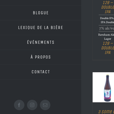
128 –
Doubl
IPA
BLOGUE
Double IPA 
IPA Doubl
LEXIQUE DE LA BIÈRE
7% alc/v
Farnham Al
Lager
ÉVÉNEMENTS
128 –
Doubl
IPA
À PROPOS
CONTACT
Facebook
Instagram
Email
3 Some 