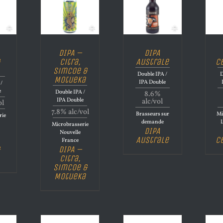
DIPA –
DIPA
Citra,
Australe
C
Simcoe &
Double IPA /
D
Motueka
IPA Double
/
e
Double IPA /
8.6%
IPA Double
alc/vol
ol
7.8% alc/vol
Brasseurs sur
Mi
rie
demande
Microbrasserie
DIPA
Nouvelle
Australe
C
France
DIPA –
Citra,
Simcoe &
Motueka