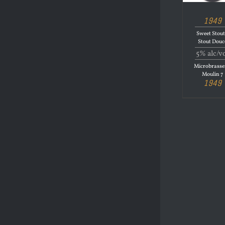
1949
Sweet Stout
Stout Douc
5% alc/v
Microbrasse
Moulin 7
1949