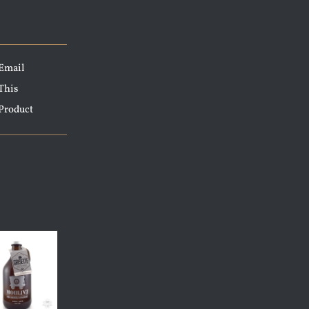
Email
This
Product