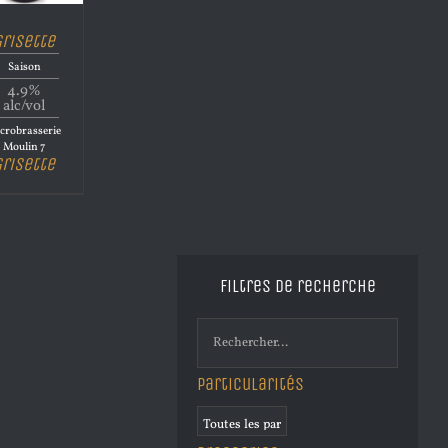
Grisette
Saison
4.9%
alc/vol
crobrasserie
Moulin 7
Grisette
Filtres de recherche
Particularités