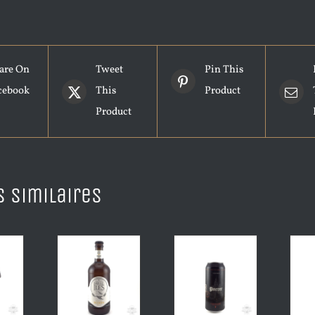
are On
Tweet
Pin This
cebook
This
Product
Product
s similaires