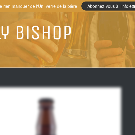
e rien manquer de l'Uni-verre de la bière
Abonnez-vous à l'infolett
ly Bishop