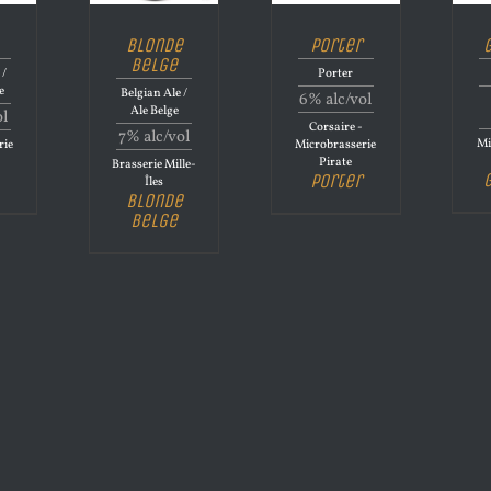
Blonde
Porter
Belge
 /
Porter
e
Belgian Ale /
6% alc/vol
Ale Belge
ol
Corsaire -
7% alc/vol
Mi
rie
Microbrasserie
Pirate
Brasserie Mille-
Porter
Îles
Blonde
Belge