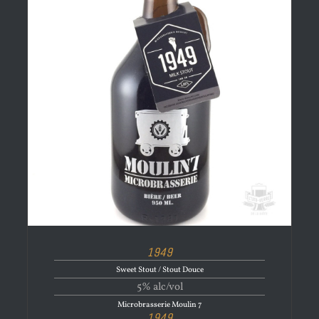
1949
Sweet Stout / Stout Douce
5% alc/vol
Microbrasserie Moulin 7
1949