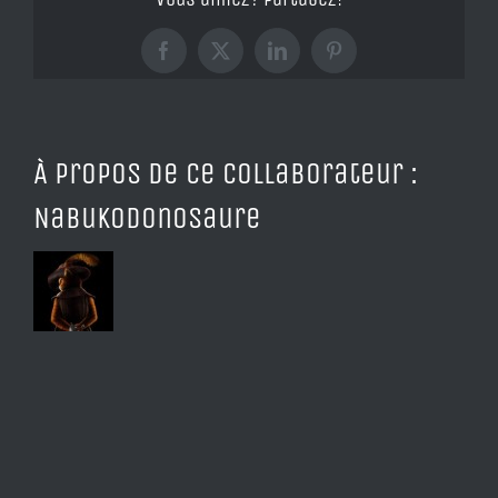
Nord)
Facebook
X
LinkedIn
Pinterest
À propos de ce collaborateur :
Nabukodonosaure