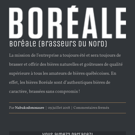
Boréale (Brasseurs du Nord)
La mission de l’entreprise a toujours été et sera toujours de
brasser et offrir des bières naturelles et goûteuses de qualité
supérieure à tous les amateurs de bières québécoises. En
effet, les bières Boréale sont d’authentiques bières de
caractère, brassées sans compromis !
sur
Par
Nabukodonosaure
|
09 juillet 2018
|
Commentaires fermés
Boréale
(Brasseurs
du
Vous aimez? Partagez!