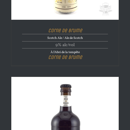
Corne de brume
Scotch Ale / Ale de Scotch
9% alc/vol
À l'Abri de la tempête
Corne de brume