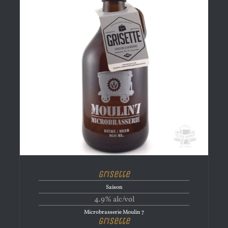
Grisette
Saison
4.9% alc/vol
Microbrasserie Moulin 7
Grisette