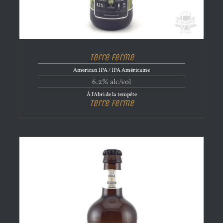
Terre Ferme
American IPA / IPA Américaine
6.2% alc/vol
À l'Abri de la tempête
Terre Ferme