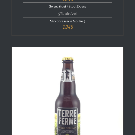
Sweet Stout / Stout Douce
5% alc/vol
Microbrasserie Moulin 7
1949