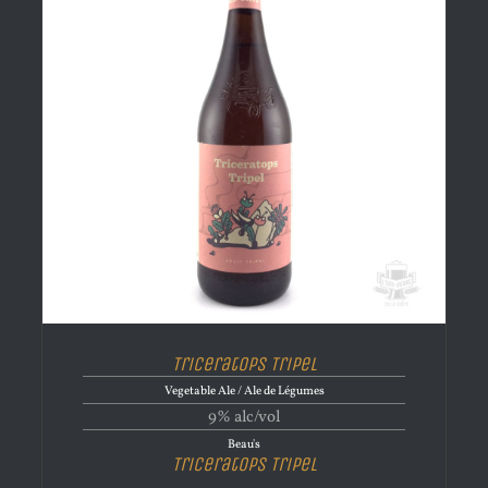
Triceratops Tripel
Vegetable Ale / Ale de Légumes
9% alc/vol
Beau's
Triceratops Tripel