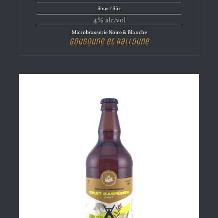
Sour / Sûr
4% alc/vol
Microbrasserie Noire & Blanche
Gougoune et Balloune