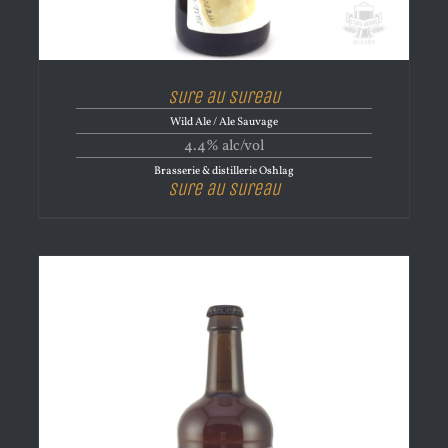
Sure au sureau
Wild Ale / Ale Sauvage
4.4% alc/vol
Brasserie & distillerie Oshlag
Sure au sureau