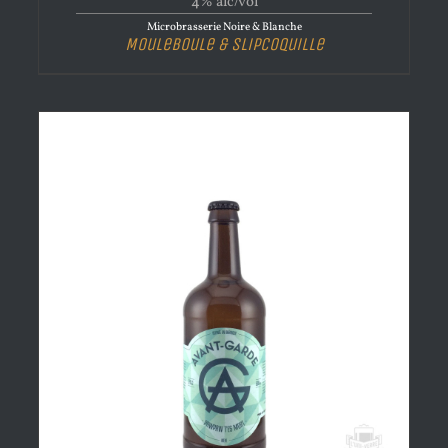
4% alc/vol
Microbrasserie Noire & Blanche
Mouleboule & Slipcoquille