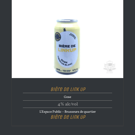
Bière de Link Up
Gose
4% alc/vol
L'Espace Public – Brasseurs de quartier
Bière de Link Up