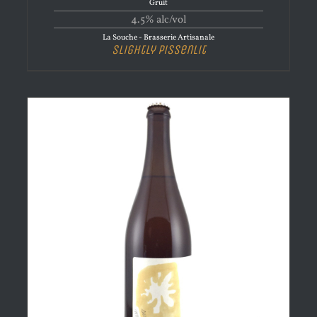
Gruit
4.5% alc/vol
La Souche - Brasserie Artisanale
Slightly Pissenlit