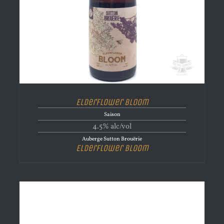
Elderflower Bloom
Saison
4.5% alc/vol
Auberge Sutton Brouërie
Elderflower Bloom