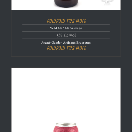
PawPaw T’es Mort
Wild Ale / Ale Sauvage
5% alc/vol
Avant-Garde - Artisans Brasseurs
PawPaw T’es Mort