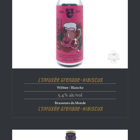
L’Infusée Grenade-hibiscus
Witbier / Blanche
5.4% alc/vol
Brasseurs du Monde
L’Infusée Grenade-hibiscus