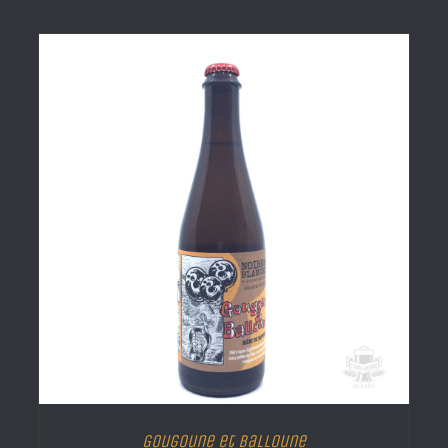
Gougoune et Balloune