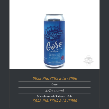
Gose Hibiscus & Lavande
Gose
4.5% alc/vol
Microbrasserie Ruisseau Noir
Gose Hibiscus & Lavande