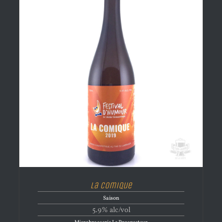
La Comique
Saison
5.9% alc/vol