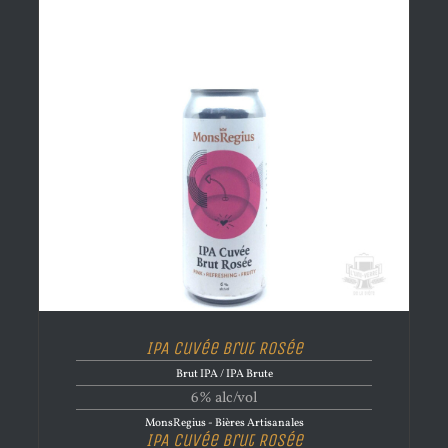
IPA Cuvée Brut Rosée
Brut IPA / IPA Brute
6% alc/vol
MonsRegius - Bières Artisanales
IPA Cuvée Brut Rosée