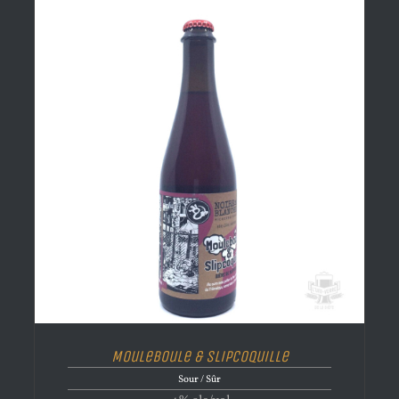
Mouleboule & Slipcoquille
Sour / Sûr