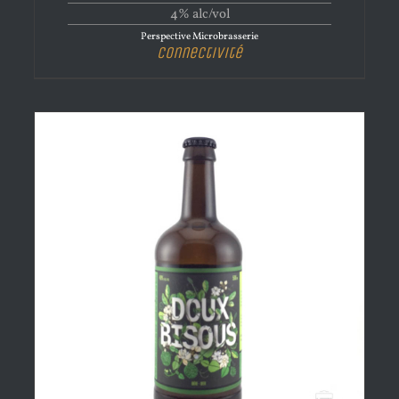
4% alc/vol
Perspective Microbrasserie
Connectivité