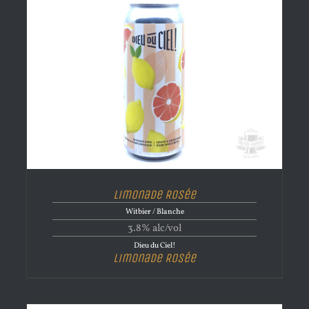
Limonade Rosée
Witbier / Blanche
3.8% alc/vol
Dieu du Ciel!
Limonade Rosée