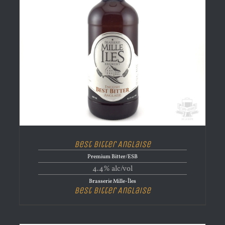
Best Bitter Anglaise
Premium Bitter/ESB
4.4% alc/vol
Brasserie Mille-Îles
Best Bitter Anglaise