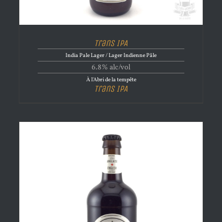
Trans IPA
India Pale Lager / Lager Indienne Pâle
6.8% alc/vol
À l'Abri de la tempête
Trans IPA