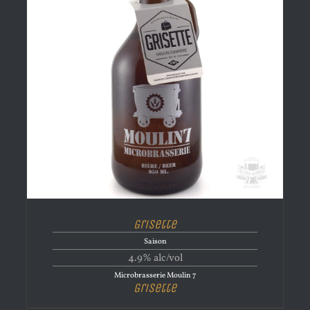
Grisette
Saison
4.9% alc/vol
Microbrasserie Moulin 7
Grisette