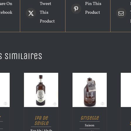
are On
Tweet
Pin This
cebook
This
Product
Product
s similaires
r
Ipa de
Grisette
Seigle
Saison
Rye Ale / Ale de