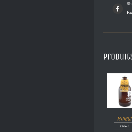
Sh
Fa
Produit
Mineu
Kölsch