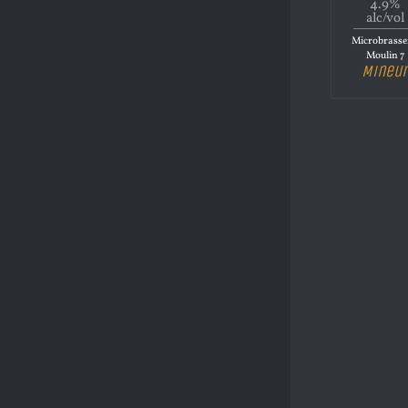
4.9%
alc/vol
Microbrasse
Moulin 7
Mineu