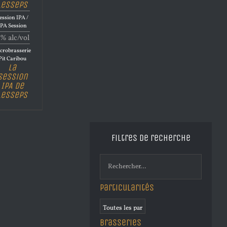
Lesseps
ession IPA /
IPA Session
% alc/vol
crobrasserie
Pit Caribou
La
Session
IPA de
Lesseps
Filtres de recherche
Particularités
Brasseries