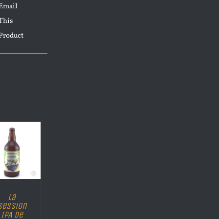
Email
This
Product
La
Session
IPA de