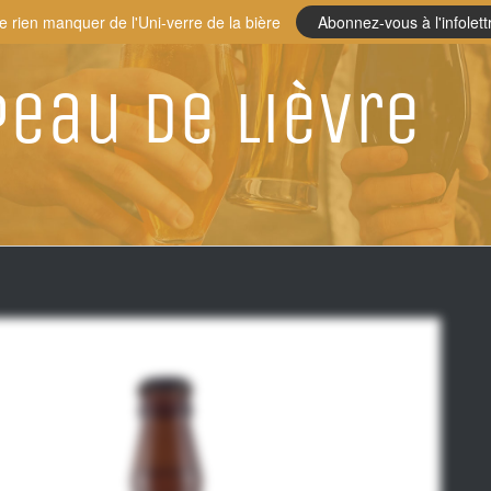
e rien manquer de l'Uni-verre de la bière
Abonnez-vous à l'infolett
Peau De Lièvre