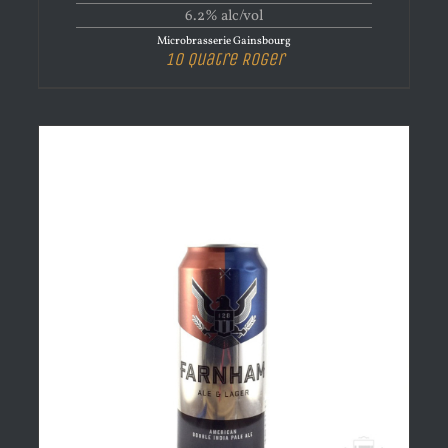
6.2% alc/vol
Microbrasserie Gainsbourg
10 Quatre Roger