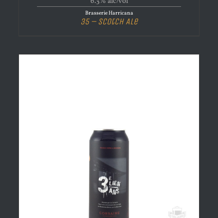
6.3% alc/vol
Brasserie Harricana
35 – Scotch Ale