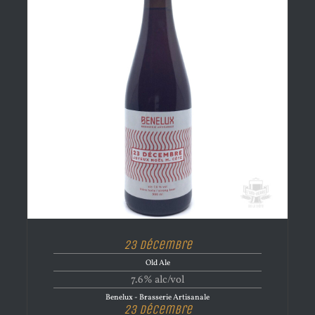
23 Décembre
Old Ale
7.6% alc/vol
Benelux - Brasserie Artisanale
23 Décembre