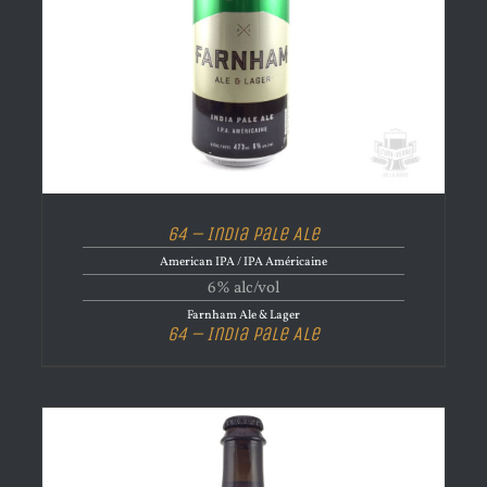
64 – India Pale Ale
American IPA / IPA Américaine
6% alc/vol
Farnham Ale & Lager
64 – India Pale Ale