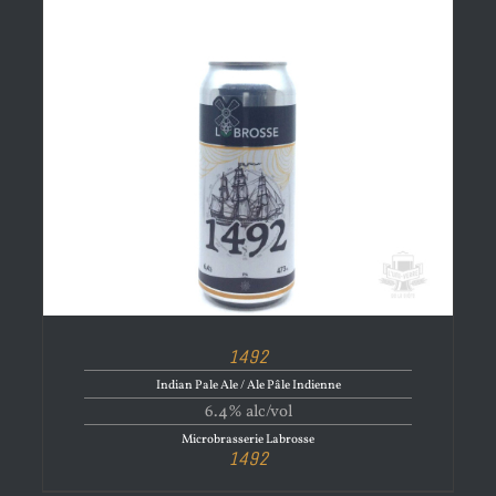
1492
Indian Pale Ale / Ale Pâle Indienne
6.4% alc/vol
Microbrasserie Labrosse
1492