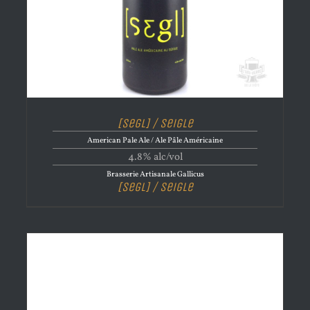
[Segl] / Seigle
American Pale Ale / Ale Pâle Américaine
4.8% alc/vol
Brasserie Artisanale Gallicus
[Segl] / Seigle