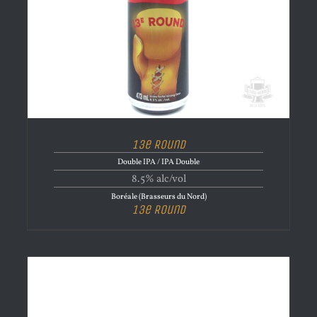
13e Round
Double IPA / IPA Double
8.5% alc/vol
Boréale (Brasseurs du Nord)
13e Round