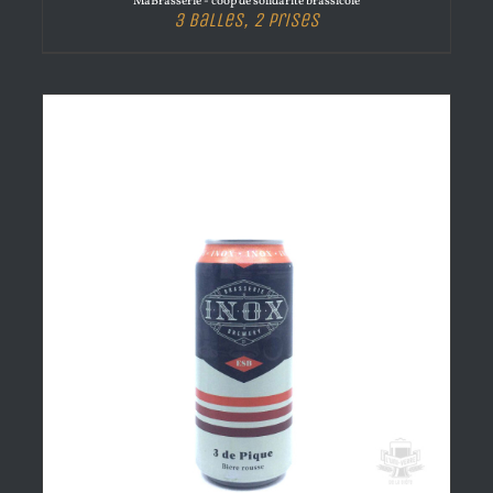
MaBrasserie - coop de solidarité brassicole
3 Balles, 2 Prises