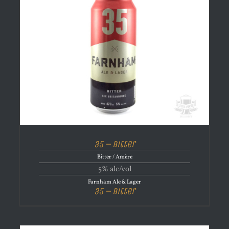
35 – Bitter
Bitter / Amère
5% alc/vol
Farnham Ale & Lager
35 – Bitter