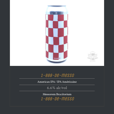
1-888-de-messo
American IPA / IPA Américaine
6.6% alc/vol
Messorem Bracitorium
1-888-de-messo