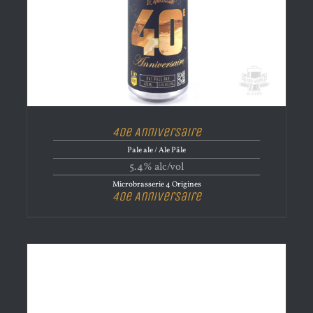
40e Anniversaire
Pale ale / Ale Pâle
5.4% alc/vol
Microbrasserie 4 Origines
40e Anniversaire