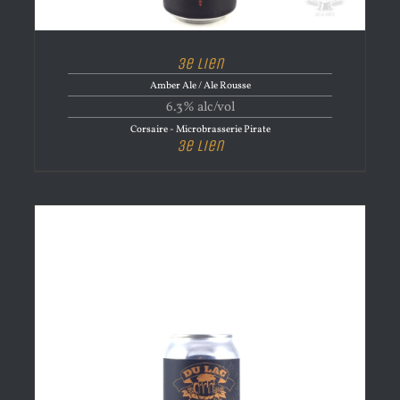
3e lien
Amber Ale / Ale Rousse
6.3% alc/vol
Corsaire - Microbrasserie Pirate
3e lien