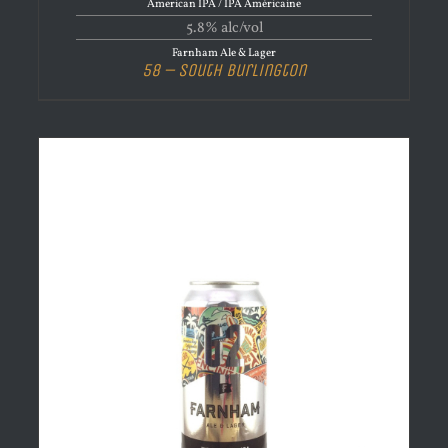
American IPA / IPA Américaine
5.8% alc/vol
Farnham Ale & Lager
58 – South Burlington