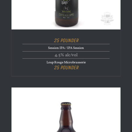
25 POUNDER
Session IPA / IPA Session
4.5% alc/vol
Loup Rouge Microbrasserie
25 POUNDER