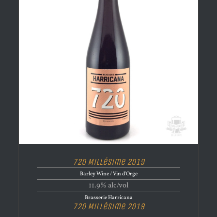
720 Millésime 2019
Barley Wine / Vin d'Orge
11.9% alc/vol
Brasserie Harricana
720 Millésime 2019