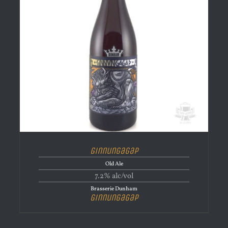
Ginnungagap
Old Ale
7.2% alc/vol
Brasserie Dunham
Ginnungagap