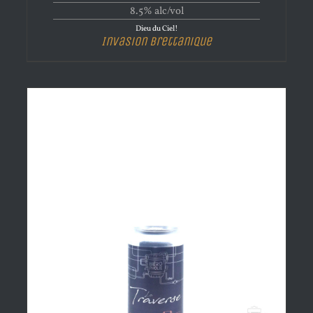
8.5% alc/vol
Dieu du Ciel!
Invasion Brettanique