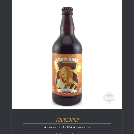
Foublonne
American IPA / IPA Américaine