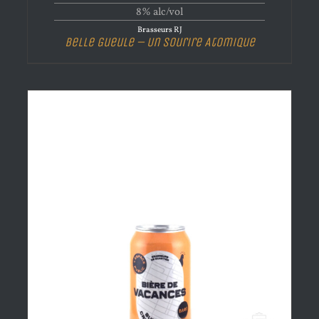
8% alc/vol
Brasseurs RJ
Belle Gueule – Un Sourire Atomique