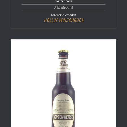
Weizenbock
8% alc/vol
Brasserie Vrooden
Heller Weizenbock