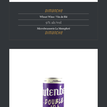
Dimanche
Wheat Wine / Vin de Blé
9% alc/vol
Microbrasserie La Memphré
Dimanche