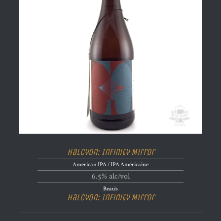
Halcyon: Infinity Mirror
American IPA / IPA Américaine
6.5% alc/vol
Beau's
Halcyon: Infinity Mirror