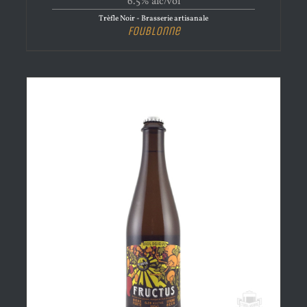
6.5% alc/vol
Trèfle Noir - Brasserie artisanale
Foublonne