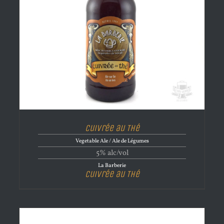
Cuivrée au Thé
Vegetable Ale / Ale de Légumes
5% alc/vol
La Barberie
Cuivrée au Thé