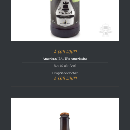
À ton tour!
American IPA / IPA Américaine
6.2% alc/vol
L'Esprit de clocher
À ton tour!