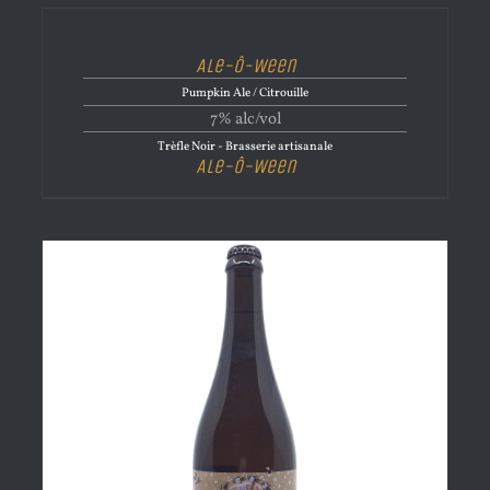
Ale-Ô-Ween
Pumpkin Ale / Citrouille
7% alc/vol
Trèfle Noir - Brasserie artisanale
Ale-Ô-Ween