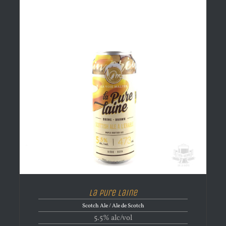
La Pure Laine
Scotch Ale / Ale de Scotch
5.5% alc/vol