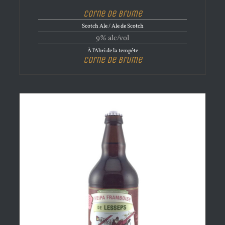
Corne de brume
Scotch Ale / Ale de Scotch
9% alc/vol
À l'Abri de la tempête
Corne de brume