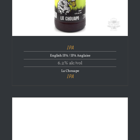
IPA
English IPA / IPA Anglaise
6.2% alc/vol
La Chouape
IPA