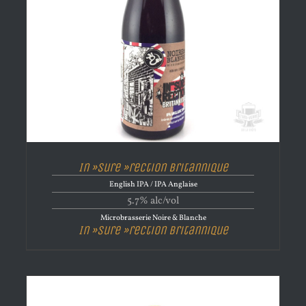
In »sure »rection Britannique
English IPA / IPA Anglaise
5.7% alc/vol
Microbrasserie Noire & Blanche
In »sure »rection Britannique