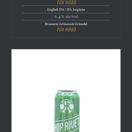
Fox Head
English IPA / IPA Anglaise
6.4% alc/vol
Brasserie Artisanale Griendel
Fox Head