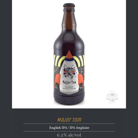
Major Tom
English IPA / IPA Anglaise
6.2% alc/vol