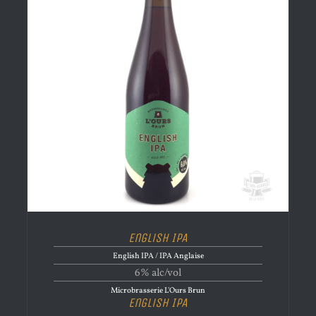
English IPA
English IPA / IPA Anglaise
6% alc/vol
Microbrasserie L'Ours Brun
English IPA