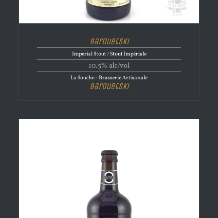
Barouetski
Imperial Stout / Stout Impériale
10.5% alc/vol
La Souche - Brasserie Artisanale
Barouetski