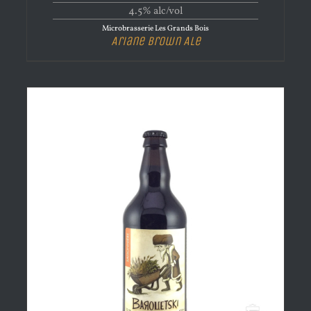
4.5% alc/vol
Microbrasserie Les Grands Bois
Ariane Brown Ale