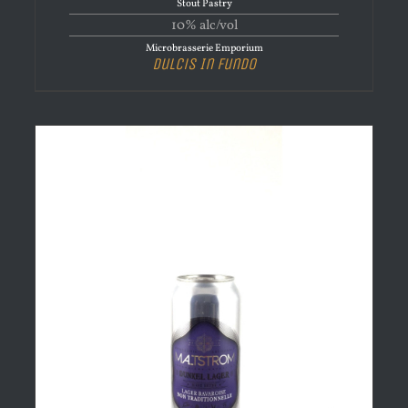
Stout Pastry
10% alc/vol
Microbrasserie Emporium
Dulcis In Fundo