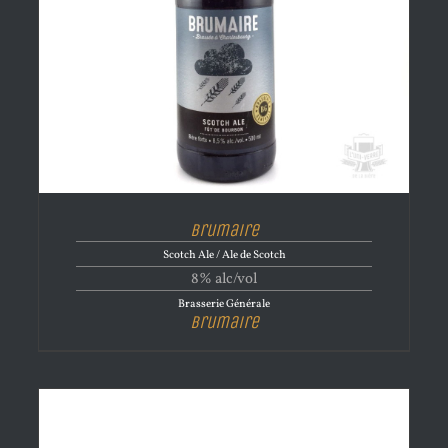
Brumaire
Scotch Ale / Ale de Scotch
8% alc/vol
Brasserie Générale
Brumaire