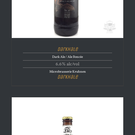
Darkhale
Dark Ale / Ale Foncée
6.6% alc/vol
Microbrasserie Kruhnen
Darkhale