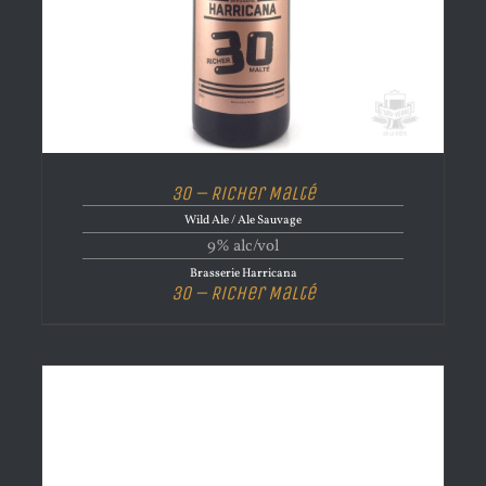
30 – Richer Malté
Wild Ale / Ale Sauvage
9% alc/vol
Brasserie Harricana
30 – Richer Malté