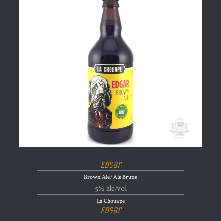
Edgar
Brown Ale / Ale Brune
5% alc/vol
La Chouape
Edgar