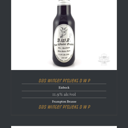
Das Winter Projekt D W P
Eisbock
11.9% alc/vol
Frampton Brasse
Das Winter Projekt D W P