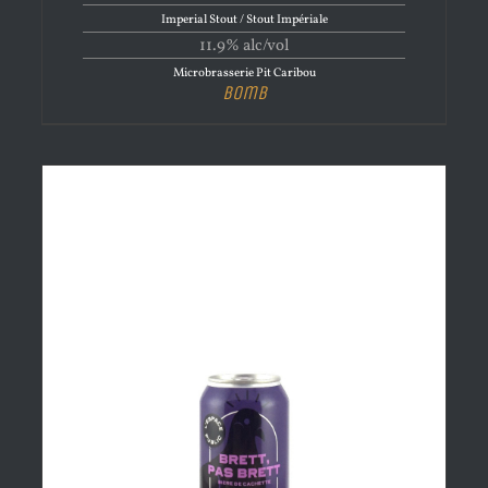
Imperial Stout / Stout Impériale
11.9% alc/vol
Microbrasserie Pit Caribou
Bomb