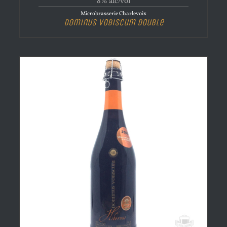
8% alc/vol
Microbrasserie Charlevoix
Dominus Vobiscum Double