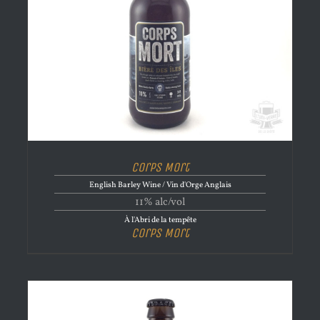
Corps Mort
English Barley Wine / Vin d'Orge Anglais
11% alc/vol
À l'Abri de la tempête
Corps Mort