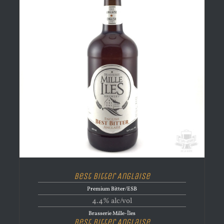
Best Bitter Anglaise
Premium Bitter/ESB
4.4% alc/vol
Brasserie Mille-Îles
Best Bitter Anglaise