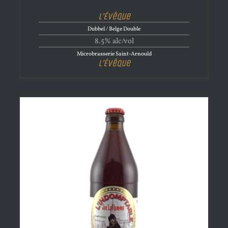
L’Évêque
Dubbel / Belge Double
8.5% alc/vol
Microbrasserie Saint-Arnould
L’Évêque