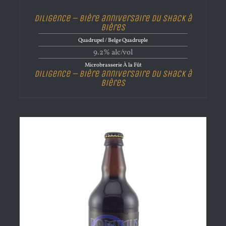
Diligence – Bière anniversaire du Shack à
Bières
Quadrupel / Belge Quadruple
9.2% alc/vol
Microbrasserie À la Fût
Diligence – Bière anniversaire du Shack à
Bières