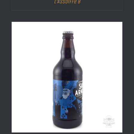
L’Assoiffé 8