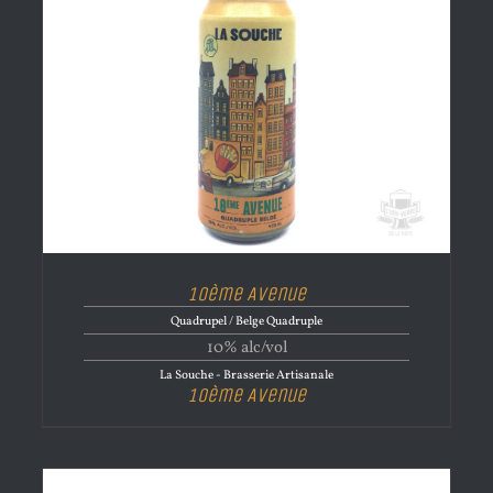
10ème Avenue
Quadrupel / Belge Quadruple
10% alc/vol
La Souche - Brasserie Artisanale
10ème Avenue