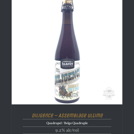
Diligence – Assemblage ultime
Quadrupel / Belge Quadruple
9.2% alc/vol