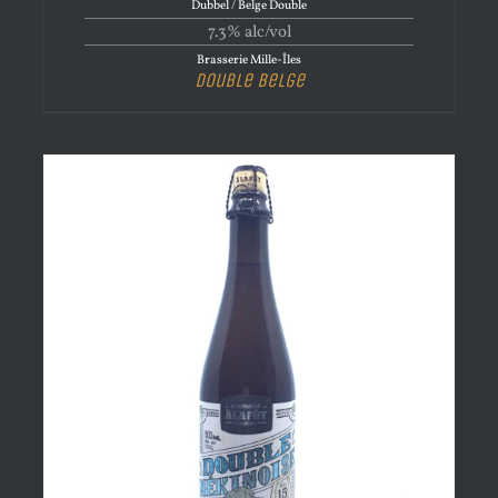
Dubbel / Belge Double
7.3% alc/vol
Brasserie Mille-Îles
Double Belge