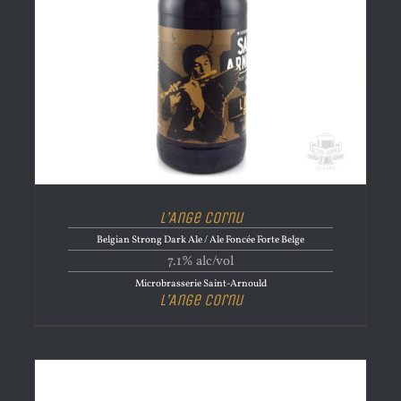
L’Ange cornu
Belgian Strong Dark Ale / Ale Foncée Forte Belge
7.1% alc/vol
Microbrasserie Saint-Arnould
L’Ange cornu