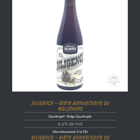
Diligence – Bière anniversaire du
Maltéhops
Quadrupel / Belge Quadruple
9.2% alc/vol
Microbrasserie À la Fût
Diligence – Bière anniversaire du