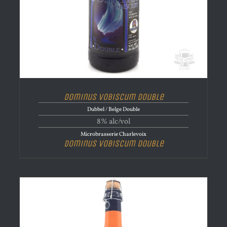
Dominus Vobiscum Double
Dubbel / Belge Double
8% alc/vol
Microbrasserie Charlevoix
Dominus Vobiscum Double