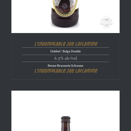
L’Indomptable Joe LaFlamme
Dubbel / Belge Double
6.5% alc/vol
Ferme Brasserie Schoune
L’Indomptable Joe LaFlamme