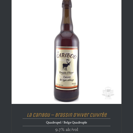
La Caribou – Brassin d’Hiver Cuivrée
Quadrupel / Belge Quadruple
9.7% alc/vol