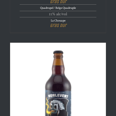
Gras dur
Quadrupel / Belge Quadruple
11% alc/vol
La Chouape
Gras dur