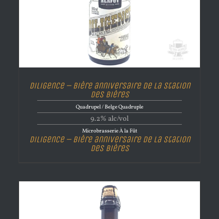
Diligence – Bière anniversaire de la Station
des Bières
Quadrupel / Belge Quadruple
9.2% alc/vol
Microbrasserie À la Fût
Diligence – Bière anniversaire de la Station
des Bières