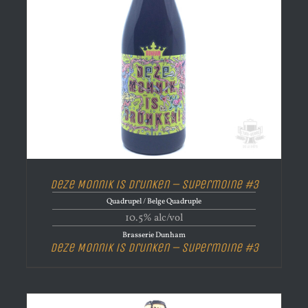
Deze Monnik is Drunken – Supermoine #3
Quadrupel / Belge Quadruple
10.5% alc/vol
Brasserie Dunham
Deze Monnik is Drunken – Supermoine #3