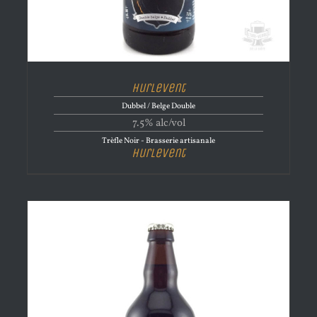
Hurlevent
Dubbel / Belge Double
7.5% alc/vol
Trèfle Noir - Brasserie artisanale
Hurlevent