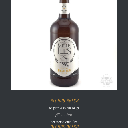
Blonde Belge
Belgian Ale / Ale Belge
7% alc/vol
Brasserie Mille-Îles
Blonde Belge