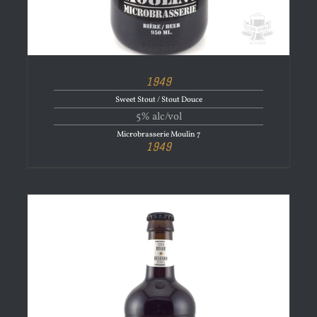
1949
Sweet Stout / Stout Douce
5% alc/vol
Microbrasserie Moulin 7
1949