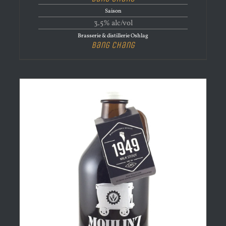
Saison
3.5% alc/vol
Brasserie & distillerie Oshlag
Bang Chang