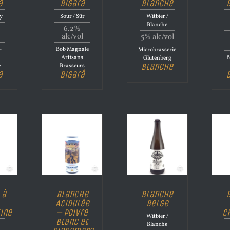
a
Bigarå
Blanche
ry
Sour / Sûr
Witbier /
Blanche
6.2%
alc/vol
5% alc/vol
–
Bob Magnale
Microbrasserie
Artisans
B
Glutenberg
Blanche
e
Brasseurs
a
Bigarå
 à
Blanche
Blanche
Acidulée
Belge
ine
– Poivre
C
Witbier /
blanc et
Blanche