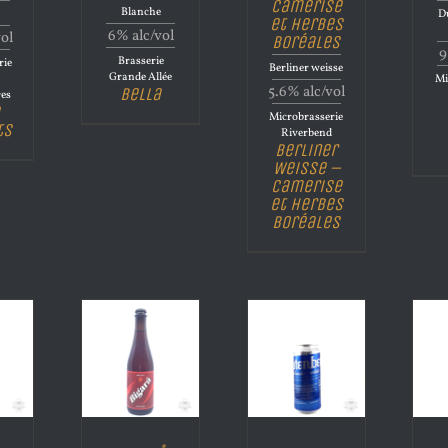
Camerise
Blanche
Du
et Herbes
6% alc/vol
vol
Boréales
9
Brasserie
rie
Berliner weisse
Grande Allée
Mi
5.6% alc/vol
Bella
es
Microbrasserie
ts
Riverbend
Berliner
Weisse –
Camerise
et Herbes
Boréales