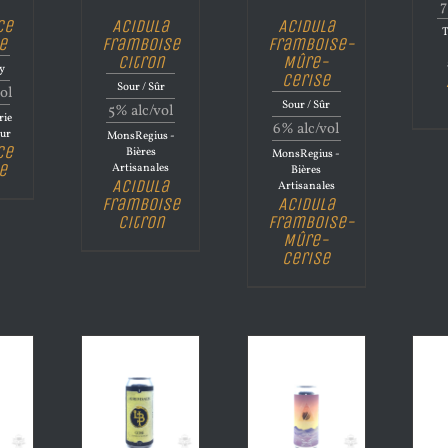
7
ce
Acidula
Acidula
T
e
Framboise
Framboise-
Citron
Mûre-
ry
Cerise
Sour / Sûr
ol
Sour / Sûr
5% alc/vol
rie
6% alc/vol
eur
MonsRegius -
ce
Bières
MonsRegius -
e
Artisanales
Bières
Acidula
Artisanales
Framboise
Acidula
Citron
Framboise-
Mûre-
Cerise