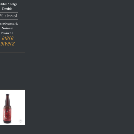
bbel / Belge
Double
% alc/vol
crobrasserie
Noire &
Blanche
Bière
Divers