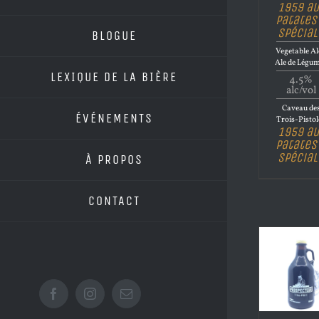
1959 au
Patates
Spécial
BLOGUE
Vegetable Al
Ale de Légu
LEXIQUE DE LA BIÈRE
4.5%
alc/vol
Caveau de
ÉVÉNEMENTS
Trois-Pistol
1959 au
Patates
Spécial
À PROPOS
CONTACT
Facebook
Instagram
Email