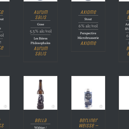
te
Aurum
Axiome
B
Salis
out
Stout
Gose
Am
6% alc/vol
e
IP
5.3% alc/vol
Perspective
vol
6
Microbrasserie
Les Bières
Axiome
l!
Philosophales
te
Aurum
B
Salis
Bella
Berliner
ts
Weisse –
Witbier /