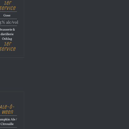
1er
Service
Gose
3% alc/vol
Brasserie &
distillerie
Oshlag
1er
Service
Ale-Ô-
Ween
umpkin Ale /
Citrouille