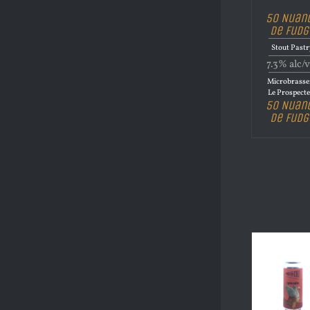
50 Nuan
de Fudg
Stout Past
7.3% alc/v
Microbrasse
Le Prospect
50 Nuan
de Fudg