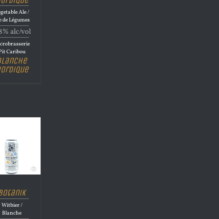
getable Ale /
e de Légumes
8% alc/vol
crobrasserie
Pit Caribou
Blanche
ordique
Botanik
Witbier /
Blanche