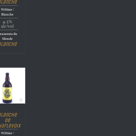
Blanche
Witbier /
Blanche
4.5%
alc/vol
rasseurs du
Monde
Blanche
Blanche
de
harlevoix
Witbier /