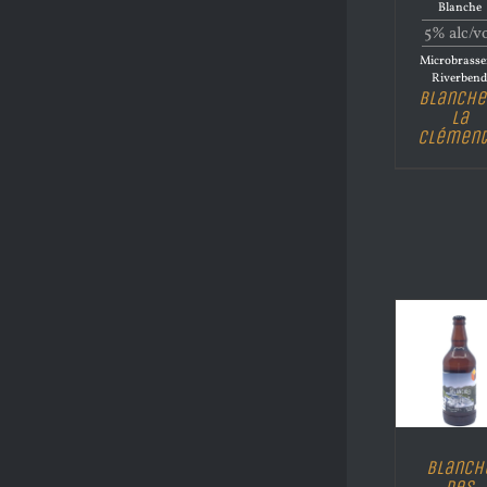
Blanche
5% alc/v
Microbrasse
Riverben
Blanche
La
Clément
Blanch
Des