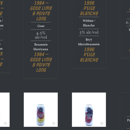
x
1984 –
1996
 –
Gose Lime
P’tite
e
& Poivre
Blanche
Long
e /
Witbier /
6.
mes
Blanche
Gose
5% alc/vol
4.5%
alc/vol
Br77
s
Microbrasserie
Brasserie
1996
es
Harricana
x
1984 –
P’tite
 –
Gose Lime
Blanche
e
& Poivre
Long
P