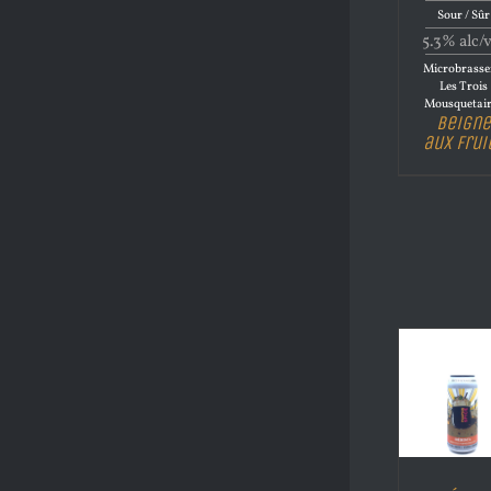
Sour / Sûr
5.3% alc/
Microbrasse
Les Trois
Mousquetair
Beigne
aux Frui