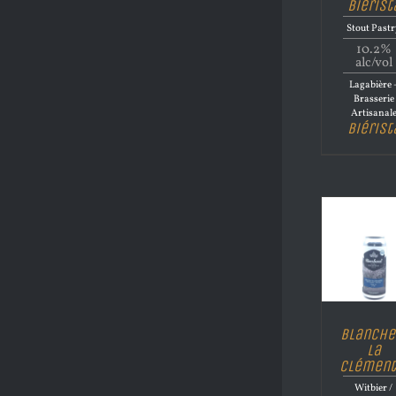
Biérist
Stout Past
10.2%
alc/vol
Lagabière 
Brasserie
Artisanal
Biérist
Blanche
La
Clément
Witbier /