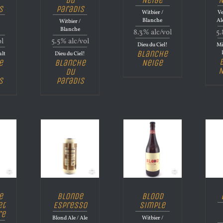
s
Paradis
Witbier /
Ve
Blanche
Al
Witbier /
Blanche
8.3% alc/vol
5.
ol
5.5% alc/vol
Dieu du Ciel!
Mi
Blanche
alt
Dieu du Ciel!
e
Blanche
Neige
N
du
s
Paradis
e
Blonde
Blood
et
Espresso
Simple
re
Blond Ale / Ale
Witbier /