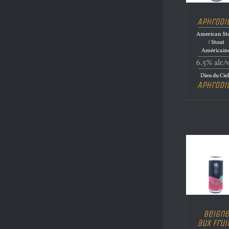
Aphrodi
American St
/ Stout
Américain
6.5% alc/
Dieu du Cie
Aphrodi
Beigne
aux Frui