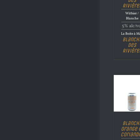
Rivière
Witbier /
Blanche
5% alc/v
La Boite à M
Blanch
Des
Rivière
Blanch
Orange 
Coriand