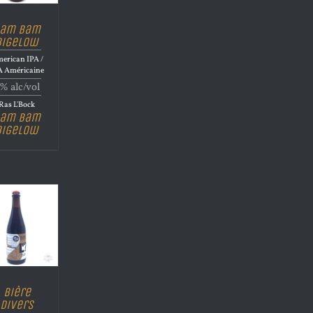
am Bam
Bigelow
erican IPA /
A Américaine
% alc/vol
Ras L'Bock
am Bam
Bigelow
Bière
Divers