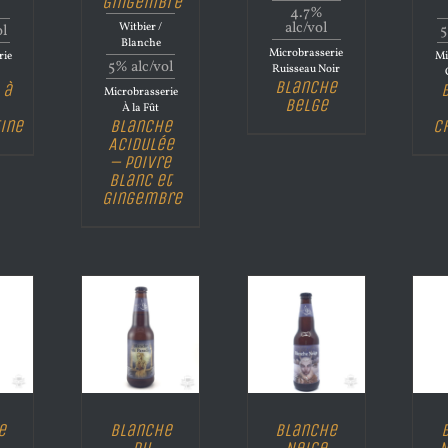
Gingembre
4.7%
alc/vol
Witbier /
ol
5
Blanche
Microbrasserie
rie
Mi
5% alc/vol
Ruisseau Noir
d
Blanche
 à
Microbrasserie
Belge
À la Fût
ine
Blanche
C
Acidulée
– Poivre
blanc et
Gingembre
e
Blanche
Blanche
du
Neige
N