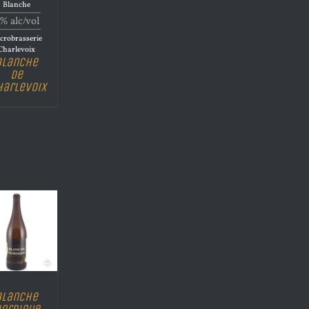
Blanche
% alc/vol
crobrasserie
Charlevoix
Blanche
de
harlevoix
Blanche
ordique