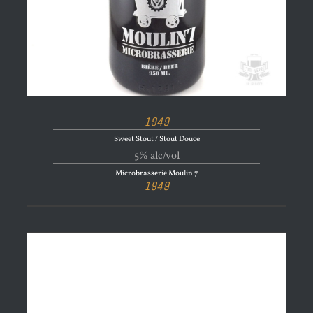
1949
Sweet Stout / Stout Douce
5% alc/vol
Microbrasserie Moulin 7
1949