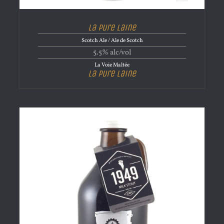
La Pure Laine
Scotch Ale / Ale de Scotch
5.5% alc/vol
La Voie Maltée
La Pure Laine