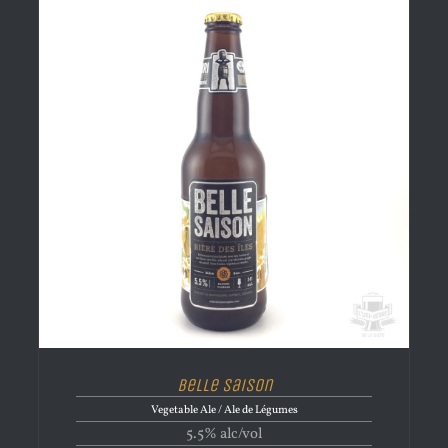
Belle Saison
Vegetable Ale / Ale de Légumes
5.5% alc/vol