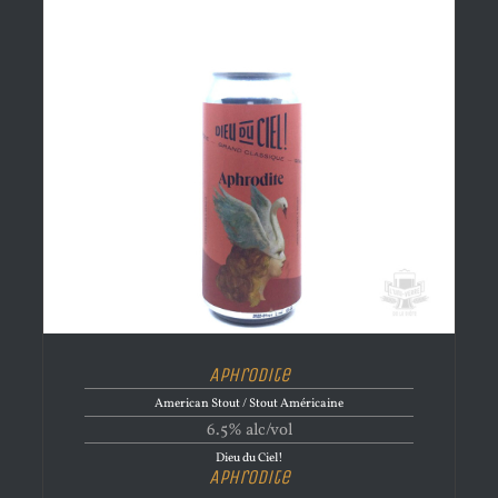
Aphrodite
American Stout / Stout Américaine
6.5% alc/vol
Dieu du Ciel!
Aphrodite