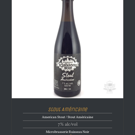
Stout Américaine
American Stout / Stout Américaine
7% alc/vol
Microbrasserie Ruisseau Noir