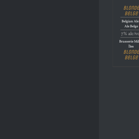
Blond
Belge
Belgian Ale
Ale Belge
7% alc/v
Brasserie Mil
Îles
Blond
Belge