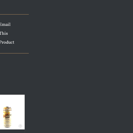
Email
This
Product