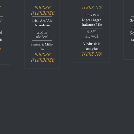
e
Rousse
Trans IPA
Irlandaise
India Pale
Lager / Lager
 /
Irish Ale / Ale
Sc
Indienne Pâle
Irlandaise
6.8%
ol
4.9%
5.
alc/vol
alc/vol
le-
La
À l'Abri de la
Brasserie Mille-
tempête
e
Îles
Trans IPA
Rousse
Irlandaise