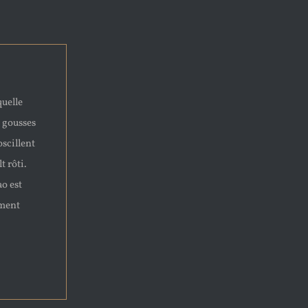
quelle
s gousses
oscillent
t rôti.
o est
ement