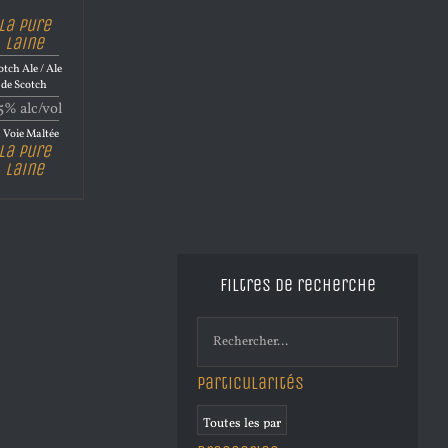
La Pure
Laine
otch Ale / Ale
de Scotch
5% alc/vol
 Voie Maltée
La Pure
Laine
Filtres de recherche
Particularités