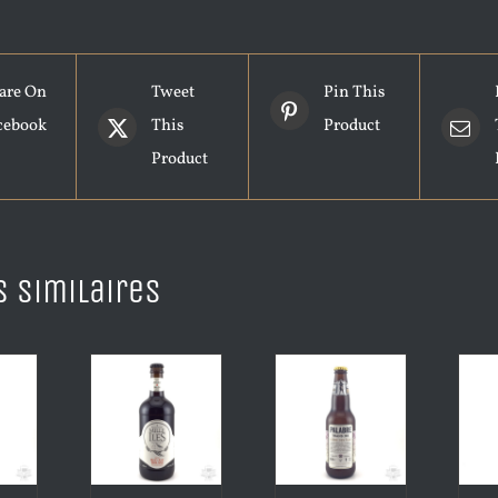
are On
Tweet
Pin This
cebook
This
Product
Product
s similaires