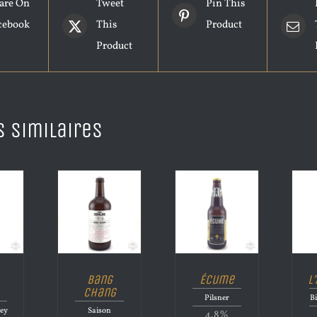
are On
Tweet
Pin This
cebook
This
Product
Product
s similaires
Bang
Écume
L
Chang
Pilsner
Bi
ley
Saison
4.8%