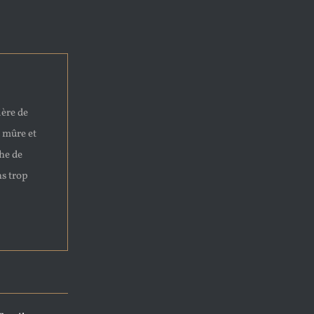
ière de
e mûre et
che de
ns trop