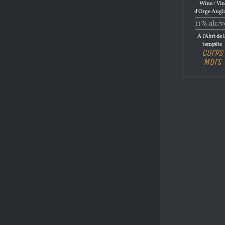
Wine / Vi
d'Orge Angl
11% alc/v
À l'Abri de 
tempête
Corps
Mort