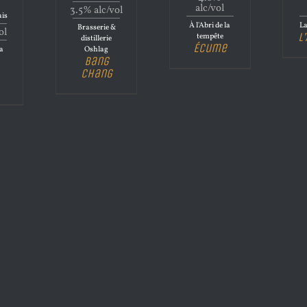
n
alc/vol
3.5% alc/vol
ais
À l'Abri de la
La
Brasserie &
ol
L
tempête
distillerie
Écume
la
Oshlag
Bang
Chang