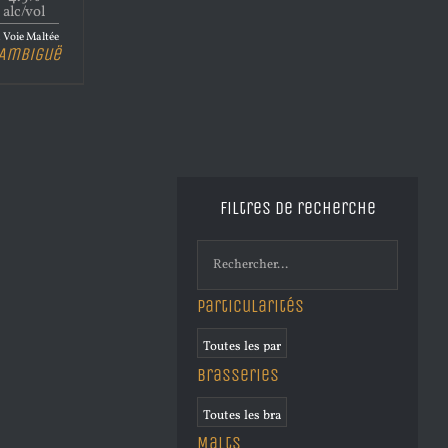
alc/vol
 Voie Maltée
’Ambiguë
Filtres de recherche
Particularités
Brasseries
Malts