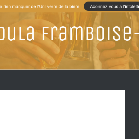
e rien manquer de l'Uni-verre de la bière
Abonnez-vous à l'infolett
dula Framboise