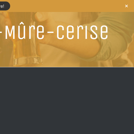
re!
-Mûre-Cerise