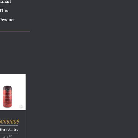
Email
This
Product
’Ambiguë
tter / Amère
4.5%