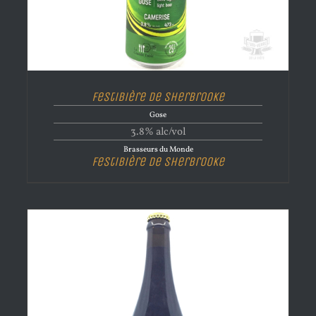
Festibière de Sherbrooke
Gose
3.8% alc/vol
Brasseurs du Monde
Festibière de Sherbrooke