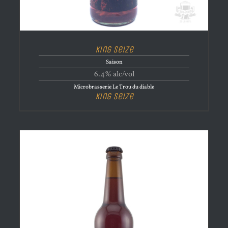
King Seize
Saison
6.4% alc/vol
Microbrasserie Le Trou du diable
King Seize