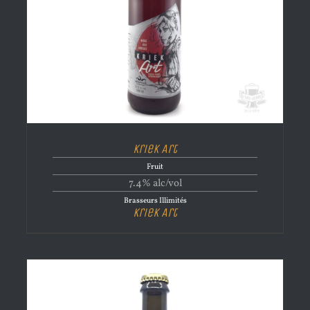
Kriek Art
Fruit
7.4% alc/vol
Brasseurs Illimités
Kriek Art