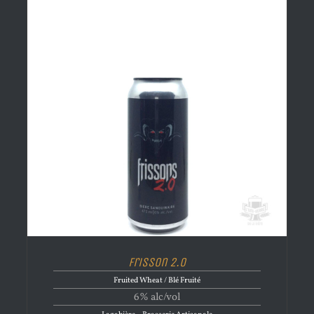
Frisson 2.0
Fruited Wheat / Blé Fruité
6% alc/vol