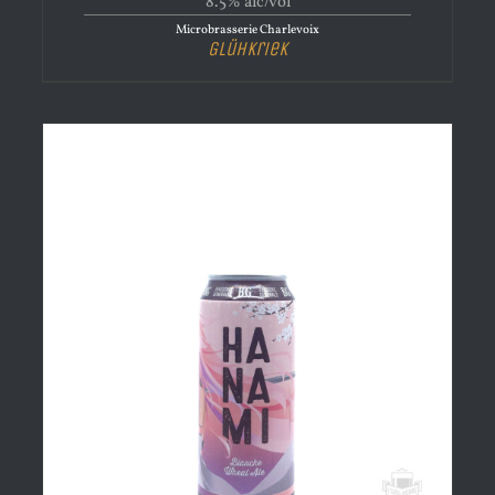
8.5% alc/vol
Microbrasserie Charlevoix
Glühkriek