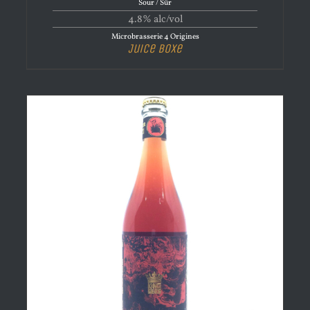
Sour / Sûr
4.8% alc/vol
Microbrasserie 4 Origines
Juice Boxe