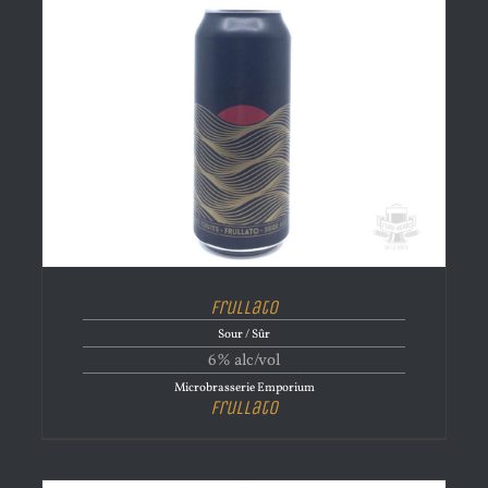
Frullato
Sour / Sûr
6% alc/vol
Microbrasserie Emporium
Frullato