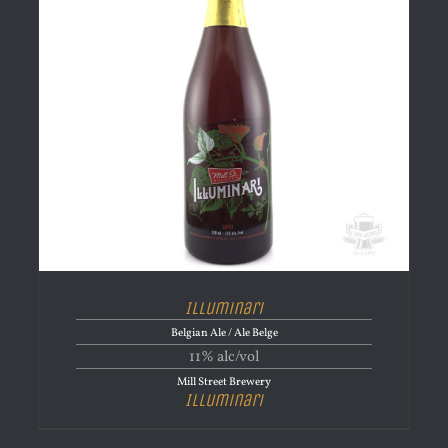
Illuminari
Belgian Ale / Ale Belge
11% alc/vol
Mill Street Brewery
Illuminari