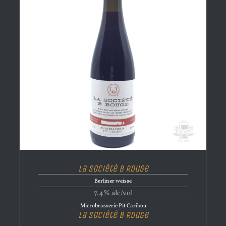
La Société B Rouge
Berliner weisse
7.4% alc/vol
Microbrasserie Pit Caribou
La Société B Rouge