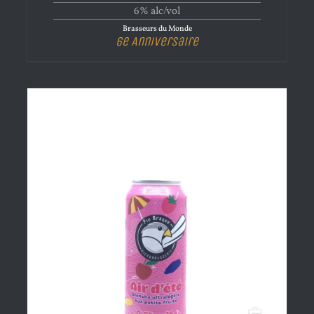
6% alc/vol
Brasseurs du Monde
6e Anniversaire