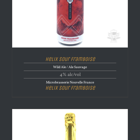
Helix Sour Framboise
Wild Ale / Ale Sauvage
4% alc/vol
Microbrasserie Nouvelle France
Helix Sour Framboise