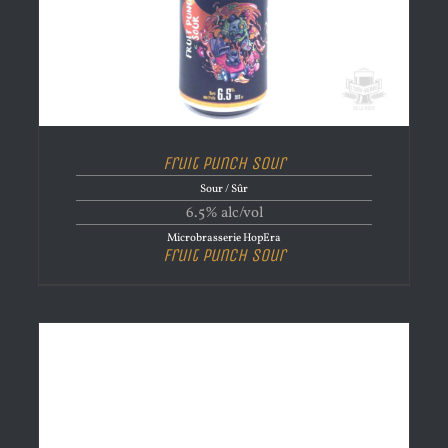
Fruit Punch Sour
Sour / Sûr
6.5% alc/vol
Microbrasserie HopEra
Fruit Punch Sour