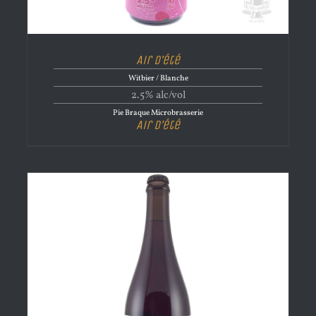
Air d’été
Witbier / Blanche
2.5% alc/vol
Pie Braque Microbrasserie
Air d’été