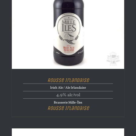
Rousse Irlandaise
Irish Ale / Ale Irlandaise
4.9% alc/vol
Brasserie Mille-Îles
Rousse Irlandaise