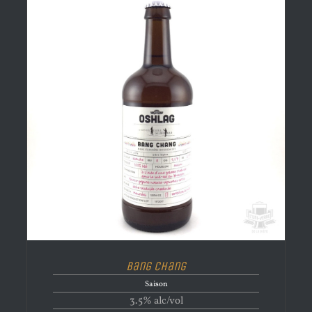
Bang Chang
Saison
3.5% alc/vol