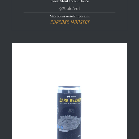
Sweet Stout / Stout Douce
9% alc/vol
Microbrasserie Emporium
Cupcake Monster