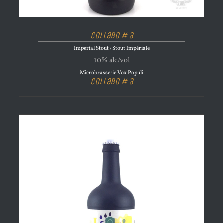
Collabo # 3
Imperial Stout / Stout Impériale
10% alc/vol
Microbrasserie Vox Populi
Collabo # 3