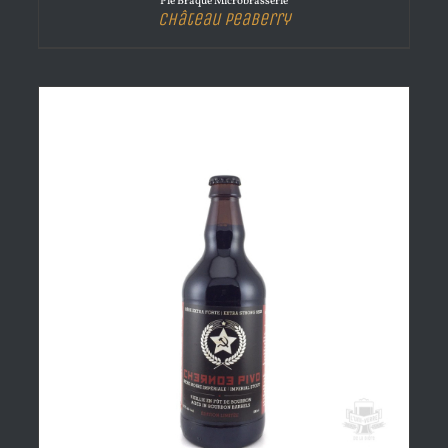
Pie Braque Microbrasserie
Château Peaberry