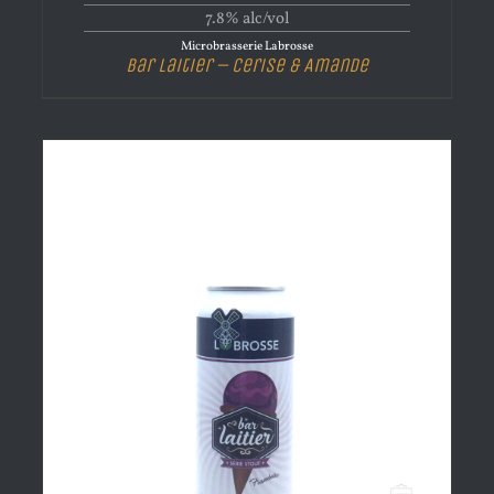
7.8% alc/vol
Microbrasserie Labrosse
Bar Laitier – Cerise & Amande