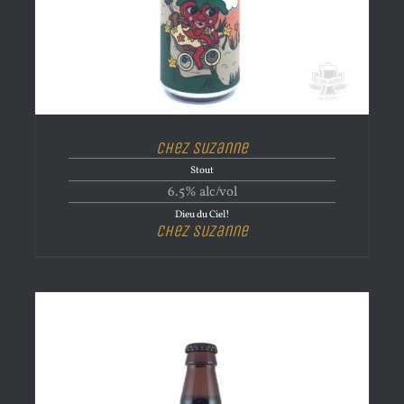
Chez Suzanne
Stout
6.5% alc/vol
Dieu du Ciel!
Chez Suzanne