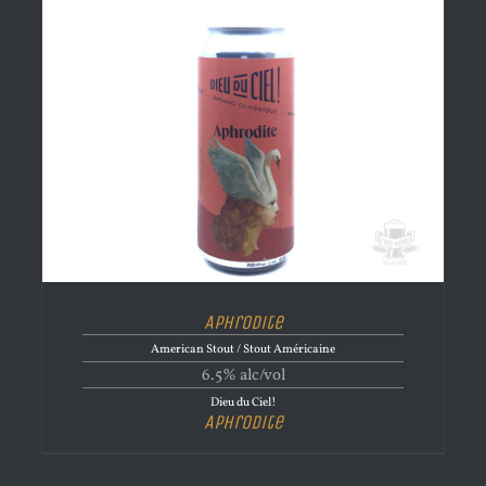
Aphrodite
American Stout / Stout Américaine
6.5% alc/vol
Dieu du Ciel!
Aphrodite