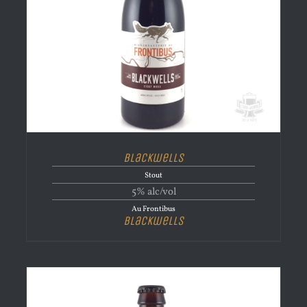
Blackwells
Stout
5% alc/vol
Au Frontibus
Blackwells