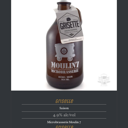
Grisette
Saison
4.9% alc/vol
Microbrasserie Moulin 7
Grisette