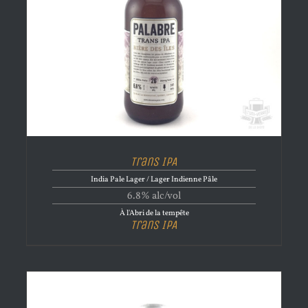
Trans IPA
India Pale Lager / Lager Indienne Pâle
6.8% alc/vol
À l'Abri de la tempête
Trans IPA