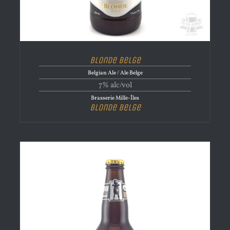
Blonde Belge
Belgian Ale / Ale Belge
7% alc/vol
Brasserie Mille-Îles
Blonde Belge