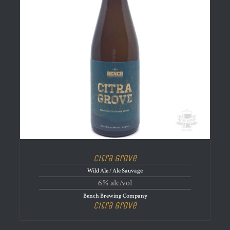
Citra Grove
Wild Ale / Ale Sauvage
6% alc/vol
Bench Brewing Company
Citra Grove