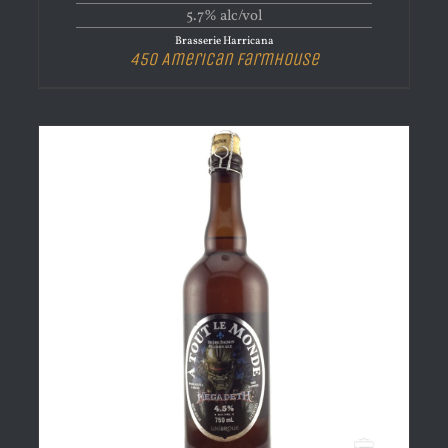
5.7% alc/vol
Brasserie Harricana
450 American Farmhouse