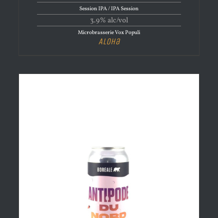
Session IPA / IPA Session
3.9% alc/vol
Microbrasserie Vox Populi
Aloha