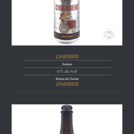
Chiendent
Saison
6% alc/vol
Ferme du Tarieu
Chiendent