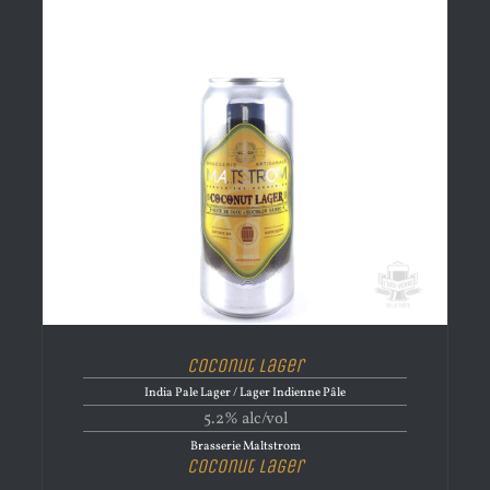
Coconut Lager
India Pale Lager / Lager Indienne Pâle
5.2% alc/vol
Brasserie Maltstrom
Coconut Lager