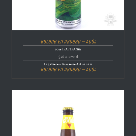
Balade En Radeau – Août
Sour IPA / IPA Sûr
5% alc/vol
Lagabière – Brasserie Artisanale
Balade En Radeau – Août