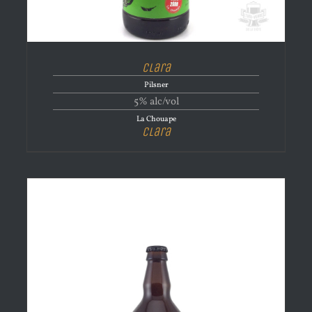
Clara
Pilsner
5% alc/vol
La Chouape
Clara