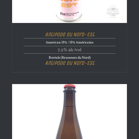
Antipode du Nord-Est
American IPA / IPA Américaine
7.2% alc/vol
Boréale (Brasseurs du Nord)
Antipode du Nord-Est