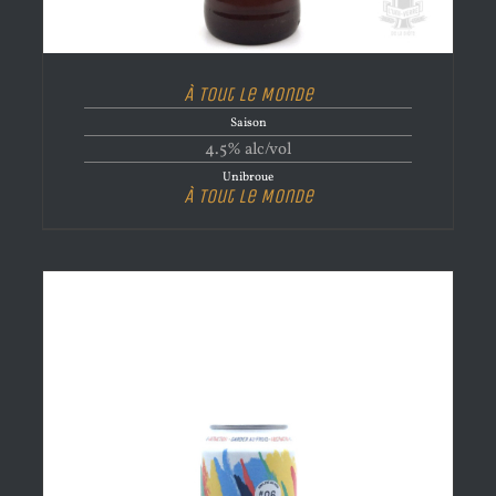
À Tout Le Monde
Saison
4.5% alc/vol
Unibroue
À Tout Le Monde