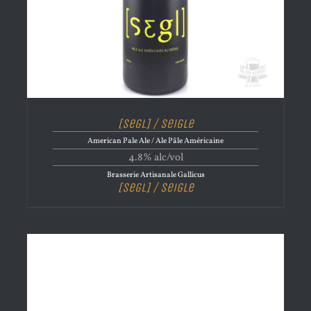
[Segl] / Seigle
American Pale Ale / Ale Pâle Américaine
4.8% alc/vol
Brasserie Artisanale Gallicus
[Segl] / Seigle